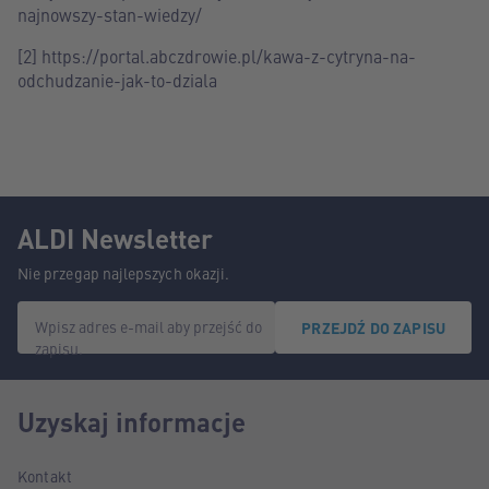
najnowszy-stan-wiedzy/
[2] https://portal.abczdrowie.pl/kawa-z-cytryna-na-
odchudzanie-jak-to-dziala
ALDI Newsletter
Nie przegap najlepszych okazji.
Wpisz adres e-mail aby przejść do
PRZEJDŹ DO ZAPISU
zapisu.
Uzyskaj informacje
Kontakt