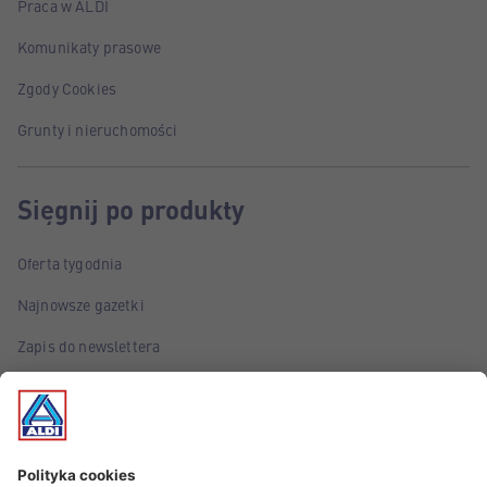
Praca w ALDI
Komunikaty prasowe
Zgody Cookies
Grunty i nieruchomości
Sięgnij po produkty
Oferta tygodnia
Najnowsze gazetki
Zapis do newslettera
Poznaj marki własne ALDI
Śledź wydarzenia!