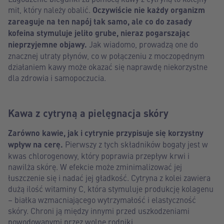
mit, który należy obalić.
Oczywiście nie każdy organizm
zareaguje na ten napój tak samo, ale co do zasady
kofeina stymuluje jelito grube, nieraz pogarszając
nieprzyjemne objawy.
Jak wiadomo, prowadzą one do
znacznej utraty płynów, co w połączeniu z moczopędnym
działaniem kawy może okazać się naprawdę niekorzystne
dla zdrowia i samopoczucia.
Kawa z cytryną a pielęgnacja skóry
Zarówno kawie, jak i cytrynie przypisuje się korzystny
wpływ na cerę.
Pierwszy z tych składników bogaty jest w
kwas chlorogenowy, który poprawia przepływ krwi i
nawilża skórę. W efekcie może zminimalizować jej
łuszczenie się i nadać jej gładkość. Cytryna z kolei zawiera
dużą ilość witaminy C, która stymuluje produkcję kolagenu
– białka wzmacniającego wytrzymałość i elastyczność
skóry. Chroni ją między innymi przed uszkodzeniami
powodowanymi przez wolne rodniki