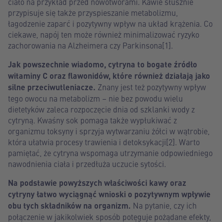
ciało na przykład przed nowotworami. Kawie słusznie
przypisuje się także przyspieszanie metabolizmu,
łagodzenie zaparć i pozytywny wpływ na układ krążenia. Co
ciekawe, napój ten może również minimalizować ryzyko
zachorowania na Alzheimera czy Parkinsona[1].
Jak powszechnie wiadomo, cytryna to bogate źródło
witaminy C oraz flawonidów, które również działają jako
silne przeciwutleniacze.
Znany jest też pozytywny wpływ
tego owocu na metabolizm – nie bez powodu wielu
dietetyków zaleca rozpoczęcie dnia od szklanki wody z
cytryną. Kwaśny sok pomaga także wypłukiwać z
organizmu toksyny i sprzyja wytwarzaniu żółci w wątrobie,
która ułatwia procesy trawienia i detoksykacji[2]. Warto
pamiętać, że cytryna wspomaga utrzymanie odpowiedniego
nawodnienia ciała i przedłuża uczucie sytości.
Na podstawie powyższych właściwości kawy oraz
cytryny łatwo wyciągnąć wnioski o pozytywnym wpływie
obu tych składników na organizm.
Na pytanie, czy ich
połączenie w jakikolwiek sposób potęguje pożądane efekty,