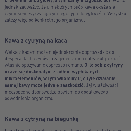
krwi w kierunku głowy, a tym samym łagodzić ból.
Warto
jednak zauważyć, że u niektórych osób kawa okaże się
czynnikiem wyzwalającym tego typu dolegliwości. Wszystko
zależy więc od konkretnego organizmu.
Kawa z cytryną na kaca
Walka z kacem może niejednokrotnie doprowadzić do
desperackich czynów, a za jeden z nich należałoby uznać
właśnie spożywanie espresso romano.
O ile sok z cytryny
okaże się doskonałym źródłem wypłukanych
mikroelementów, w tym witaminy C, o tyle działanie
samej kawy może jedynie zaszkodzić.
Jej właściwości
moczopędne doprowadzą bowiem do dodatkowego
odwodnienia organizmu.
Kawa z cytryną na biegunkę
Łagodzenie biegunki za pomocą kawy z cytryną to kolejny