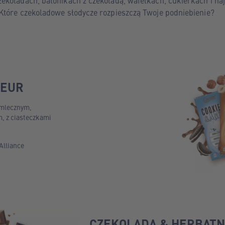
ekoladach, batonikach z czekoladą, wafelkach, cukierkach i n
Które czekoladowe słodycze rozpieszczą Twoje podniebienie?
CEUR
 mlecznym,
, z ciasteczkami
Alliance
CZEKOLADA & HERBATN