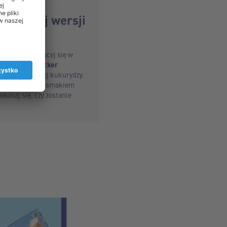
ie nowej wersji
nej rozpływającej się w
entem.
Corncracker
arenka prażonej kukurydzy.
ekko słonawym posmakiem
konaj się, czy zostanie