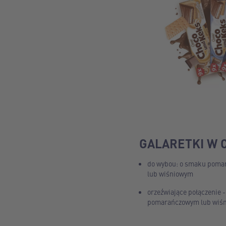
GALARETKI W 
do wybou: o smaku pom
lub wiśniowym
orzeźwiające połączenie -
pomarańczowym lub wiś