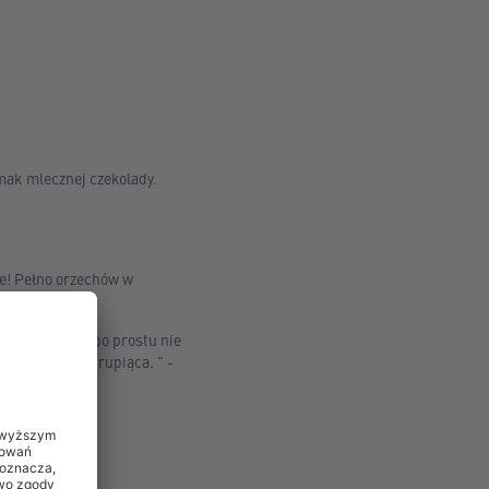
smak mlecznej czekolady.
ie! Pełno orzechów w
a
. Ten produkt po prostu nie
mi, świeża, chrupiąca. " -