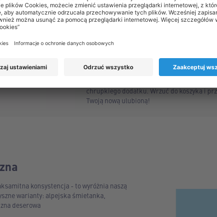
NOWOŚĆ! Spróbuj zupełn
kultowego Nutcrackera
Nowa odsłona najlepszego połączenia delikat
ustach mlecznej czekolady z chrupkim akc
CHOCEUR
to zatopione w kakaowej masie zi
Słodycz czekolady przyjemnie łączy się z l
chrupkiego dodatku. Wrzuć do koszyka i prze
Twoją nową ulubioną!
czna
aksamitna konsystencja - to wyróżnia naszą
yszne warianty: alpejska śmietanka,
zna deserowa