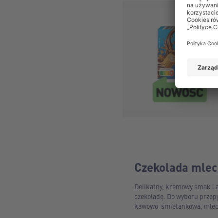
Czekolada mle
Delikatny, kremowy smak i 
czekoladę. Do wyboru przep
kawowo-śmietankowa, mlec