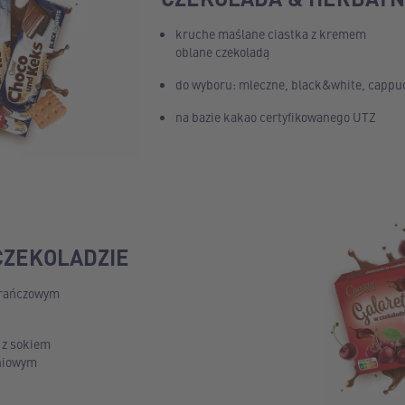
kruche maślane ciastka z kremem
oblane czekoladą
do wyboru: mleczne, black&white, cappu
na bazie kakao certyfikowanego UTZ
CZEKOLADZIE
arańczowym
 z sokiem
niowym