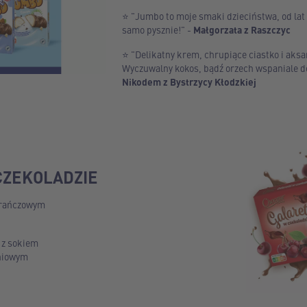
⭐ "Jumbo to moje smaki dzieciństwa, od lat
samo pysznie!" -
Małgorzata z Raszczyc
⭐ "Delikatny krem, chrupiące ciastko i aks
Wyczuwalny kokos, bądź orzech wspaniale do
Nikodem z Bystrzycy Kłodzkiej
CZEKOLADZIE
arańczowym
 z sokiem
niowym