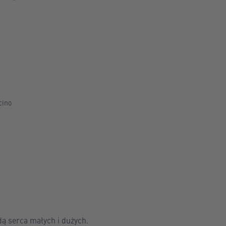
cino
dą serca małych i dużych.