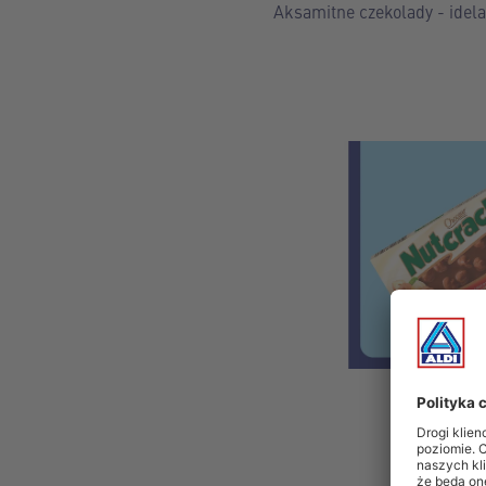
Aksamitne czekolady - idel