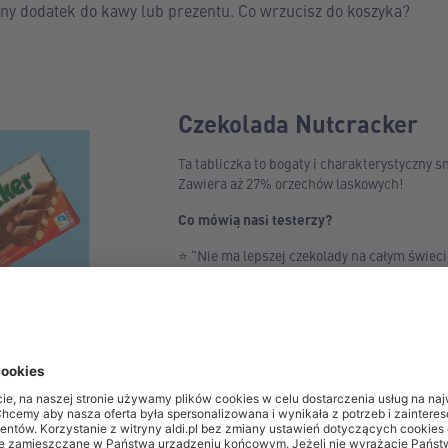
any dodatek do kawy lub prezentu. Co wrzucisz do koszyka?
Czekolada Nutcracker
Ta tabliczka to bogaty i charakterystyczny 
Zawiera aż 27% orzechów laskowych!
Co mówią nasi testerzy?
⭐ "Nie ma lepszej czekolady na całym świec
przepysznej czekoladzie!." -
Anna z Błażow
⭐ "Klasyka gatunku - czekolada z orzechami
może się nie sprawdzić. Naładowana orzecha
Kamila z Chojnic