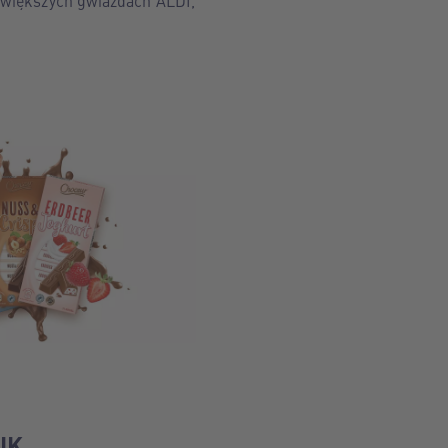
ajwiększych gwiazdach ALDI,
IK