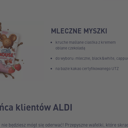
MLECZNE MYSZKI
kruche maślane ciastka z kremem
oblane czekoladą
do wyboru: mleczne, black&white, cappu
na bazie kakao certyfikowanego UTZ
ńca klientów ALDI
ej nie będziesz mógł się oderwać! Przepyszne wafelki, które skra