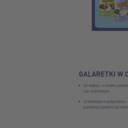
GALARETKI W 
do wybou: o smaku pom
lub wiśniowym
orzeźwiające połączenie -
pomarańczowym lub wiś