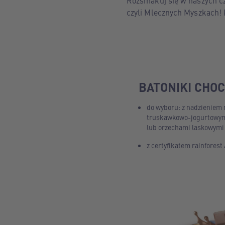
Rozsmakuj się w naszych cz
czyli Mlecznych Myszkach! 
BATONIKI CHO
do wyboru: z nadzieniem
truskawkowo-jogurtowym
lub orzechami laskowymi
z certyfikatem rainforest 