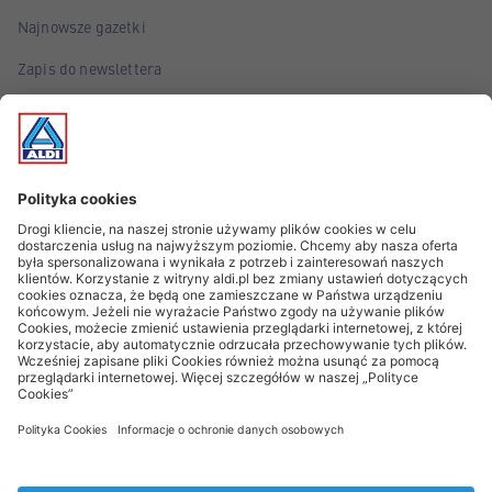
Najnowsze gazetki
Zapis do newslettera
Poznaj marki własne ALDI
Śledź wydarzenia!
Informacje z gwiazdką oraz Ważne informacje prawne
Znak AI* oznacza, że grafiki były przygotowane przy wsparciu
AI
* Artykuły dostępne są tylko w ograniczonej ilości. W związku z
tym mogą one być dostępne w ograniczonym zakresie/czasie lub