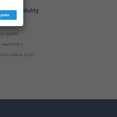
ij po produkty
ygodnia
ze gazetki
 newslettera
marki własne ALDI