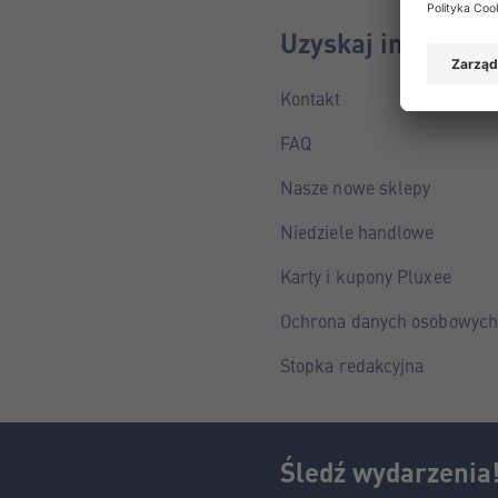
Uzyskaj informac
Kontakt
FAQ
Nasze nowe sklepy
Niedziele handlowe
Karty i kupony Pluxee
Ochrona danych osobowych
Stopka redakcyjna
Śledź wydarzenia