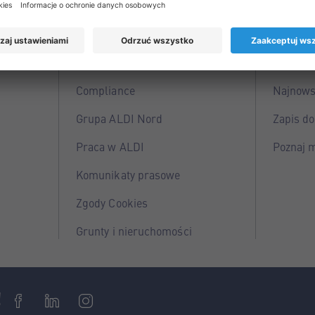
je
Poznaj nas
Sięgn
O firmie
Oferta t
Compliance
Najnows
Grupa ALDI Nord
Zapis do
Praca w ALDI
Poznaj 
Komunikaty prasowe
Zgody Cookies
Grunty i nieruchomości
!