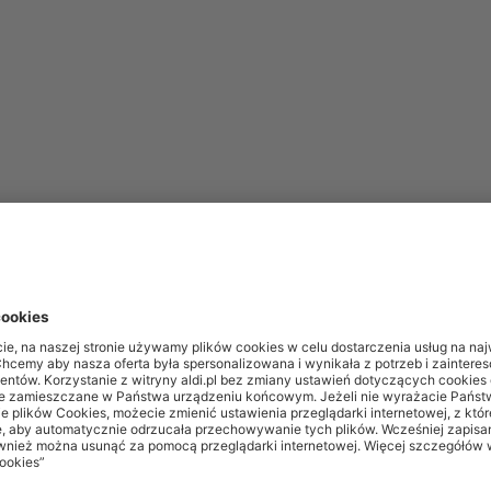
zji.
ść do zapisu.