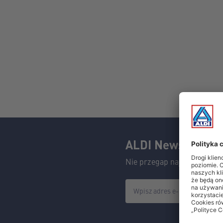
ALDI Newsletter
Nie przegap najlepszych oka
Wpisz adres e-mail aby przej