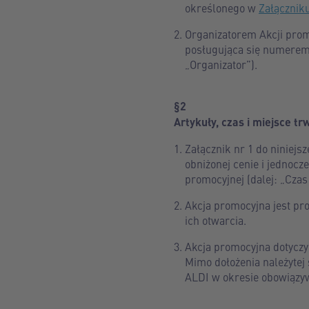
określonego w
Załącznik
Organizatorem Akcji promo
posługująca się numerem 
„Organizator”).
§2
Artykuły, czas i miejsce tr
Załącznik nr 1 do niniejs
obniżonej cenie i jednocz
promocyjnej (dalej: „Czas 
Akcja promocyjna jest pr
ich otwarcia.
Akcja promocyjna dotyczy
Mimo dołożenia należytej
ALDI w okresie obowiązyw