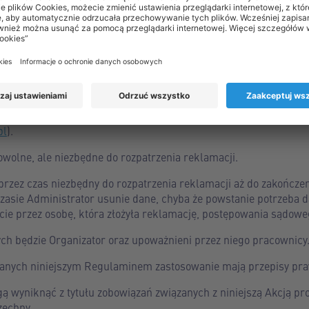
macja będzie złożona telefonicznie: imię, nazwisko, numer telef
macja będzie złożona na piśmie: imię, nazwisko, adres zamieszk
j reklamację przysługuje prawo żądania: wglądu w swoje dane, u
eciwu na przetwarzanie, ograniczenia przetwarzania, przeniesien
rzepisach art. 15-22 RODO. Żądania należy kierować do inspekt
eklamację może złożyć skargę na sposób przetwarzania jej dany
pl
).
wolne, ale niezbędne do rozpatrzenia reklamacji.
rzez czas niezbędny do rozpatrzenia reklamacji aż do zakończe
zasie Administrator usunie dane, chyba że powstanie potrzeba d
cie przez osobę, która złożyła reklamację, postępowania sądowe
h będzie Organizator oraz upoważnieni przez niego pracownicy
nych niniejszym Regulaminem zastosowanie mają przepisy pra
gą wyniknąć z tytułu zobowiązań związanych z niniejszą Akcją p
zechny.