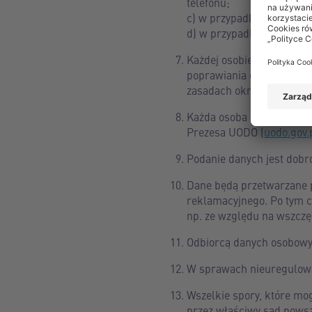
telefonu;
c) w przypadku, gdy rekla
d) w przypadku, gdy rekla
Każdej osobie składające
poprawiania danych, sprz
zasadach określonych w p
Każda osoba składająca r
Prezesa UODO (
uodo.gov.
Podanie danych jest dobro
Dane będą przetwarzane p
reklamacyjnego. Po tym c
np. ze względu na wszczę
Odbiorcą danych osobowyc
W sprawach nieuregulowa
Wszelkie spory, które mo
przez właściwy sąd pows