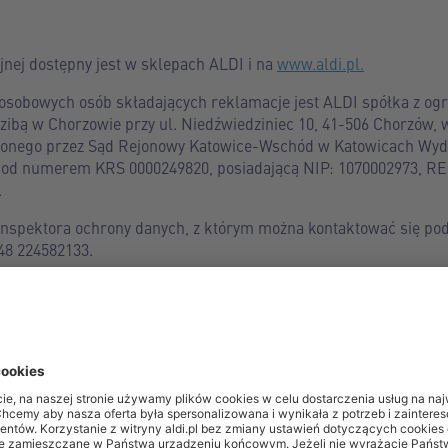
nej dostępny jest w sklepach ALDI i na
www.aldi.pl.
sobowych osób składających reklamacje jest ALDI spółka z og
zibą w Chorzowie przy ul. Niedźwiedziniec 10, 41-506 Chorzów, 
onego przez Sąd Rejonowy Katowice-Wschód w Katowicach Wydzi
pod numerem KRS 0000249820, posiadającą NIP: 1070002973, R
.
 inspektora ochrony danych, z którym można kontaktować się p
48 224582133.
rzane na podstawie prawnie uzasadnionego interesu Administrato
arzane wyłącznie w celu rozpatrzenia reklamacji.
etwarzał wyłącznie dane osobowe przekazane przez podmiot danyc
macja będzie złożona pocztą elektroniczną: imię, nazwisko, adre
amacja będzie złożona na formularzu kontaktowym: imię, nazwisk