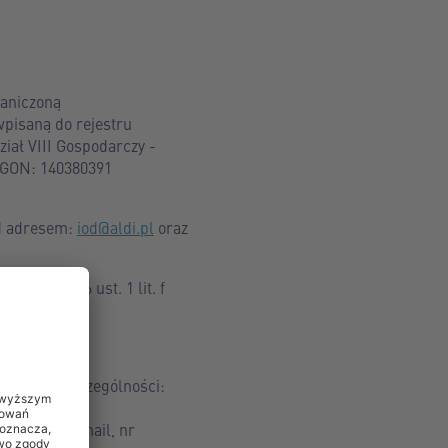
raniczoną
wpisaną do rejestru
ał VIII Gospodarczy -
EGON: 140380391
od adresem:
iod@aldi.pl
oraz
ra (art. 6 ust. 1 lit. f
h, tj. w szczególności:
s email;
o, adres e-mail, nr