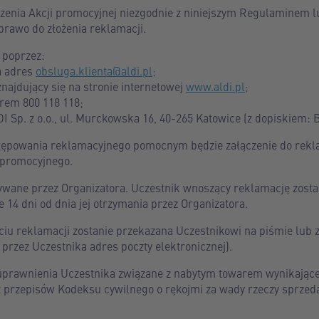
enia Akcji promocyjnej niezgodnie z niniejszym Regulaminem l
prawo do złożenia reklamacji.
 poprzez:
a adres
obsluga.klienta@aldi.pl;
najdujący się na stronie internetowej
www.aldi.pl;
erem 800 118 118;
I Sp. z o.o., ul. Murckowska 16, 40-265 Katowice (z dopiskiem: B
tępowania reklamacyjnego pomocnym będzie załączenie do rekla
 promocyjnego.
wane przez Organizatora. Uczestnik wnoszący reklamację zosta
e 14 dni od dnia jej otrzymania przez Organizatora.
ęciu reklamacji zostanie przekazana Uczestnikowi na piśmie lub
 przez Uczestnika adres poczty elektronicznej).
uprawnienia Uczestnika związane z nabytym towarem wynikające
 przepisów Kodeksu cywilnego o rękojmi za wady rzeczy sprzeda