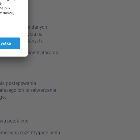
onu;
ania.
zyskania kopii danych,
ia lub usunięcia na
ora ochrony danych.
ch przez Administratora do
nia postępowania
alszego ich przetwarzania,
go.
.
wa polskiego.
romocyjną rozstrzygane będą