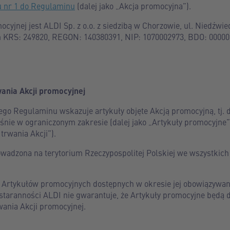
u nr 1 do Regulaminu
(dalej jako „Akcja promocyjna”).
cyjnej jest ALDI Sp. z o.o. z siedzibą w Chorzowie, ul. Niedźwie
KRS: 249820, REGON: 140380391, NIP: 1070002973, BDO: 0000069
wania Akcji promocyjnej
zego Regulaminu wskazuje artykuły objęte Akcją promocyjną, tj.
eśnie w ograniczonym zakresie (dalej jako „Artykuły promocyjne”)
trwania Akcji”).
owadzona na terytorium Rzeczypospolitej Polskiej we wszystkic
 Artykułów promocyjnych dostępnych w okresie jej obowiązywan
 staranności ALDI nie gwarantuje, że Artykuły promocyjne będą
ania Akcji promocyjnej.