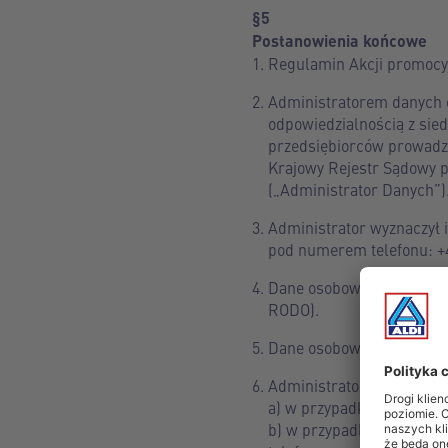
§5
Postanowienia końcowe
Regulamin Akcji promocyj
Administratorem danych o
odpowiedzialnością z sied
przedsiębiorców prowadz
Krajowy Rejestr Sądowy 
(„Administrator Danych”)
Administrator wyznaczył
pod numerem telefonu: +
Dane osobowe będą przetwa
RODO).
Dane osobowe będą przetw
Administrator będzie prz
a) w przypadku, gdy rekla
b) w przypadku, gdy rekl