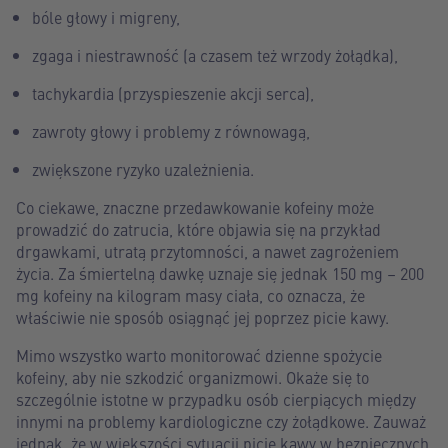
bóle głowy i migreny,
zgaga i niestrawność (a czasem też wrzody żołądka),
tachykardia (przyspieszenie akcji serca),
zawroty głowy i problemy z równowagą,
zwiększone ryzyko uzależnienia.
Co ciekawe, znaczne przedawkowanie kofeiny może
prowadzić do zatrucia, które objawia się na przykład
drgawkami, utratą przytomności, a nawet zagrożeniem
życia. Za śmiertelną dawkę uznaje się jednak 150 mg – 200
mg kofeiny na kilogram masy ciała, co oznacza, że
właściwie nie sposób osiągnąć jej poprzez picie kawy.
Mimo wszystko warto monitorować dzienne spożycie
kofeiny, aby nie szkodzić organizmowi. Okaże się to
szczególnie istotne w przypadku osób cierpiących między
innymi na problemy kardiologiczne czy żołądkowe. Zauważ
jednak, że w większości sytuacji picie kawy w bezpiecznych