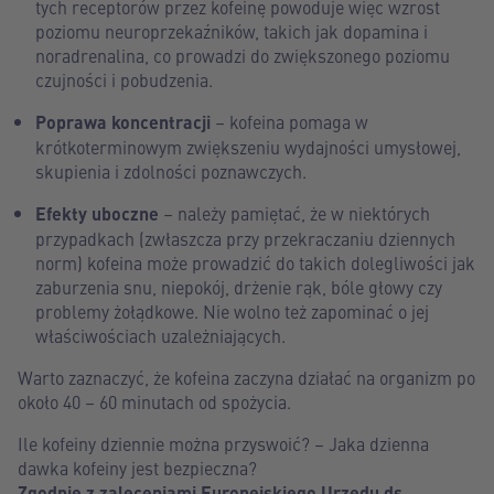
tych receptorów przez kofeinę powoduje więc wzrost
poziomu neuroprzekaźników, takich jak dopamina i
noradrenalina, co prowadzi do zwiększonego poziomu
czujności i pobudzenia.
Poprawa koncentracji
– kofeina pomaga w
krótkoterminowym zwiększeniu wydajności umysłowej,
skupienia i zdolności poznawczych.
Efekty uboczne
– należy pamiętać, że w niektórych
przypadkach (zwłaszcza przy przekraczaniu dziennych
norm) kofeina może prowadzić do takich dolegliwości jak
zaburzenia snu, niepokój, drżenie rąk, bóle głowy czy
problemy żołądkowe. Nie wolno też zapominać o jej
właściwościach uzależniających.
Warto zaznaczyć, że kofeina zaczyna działać na organizm po
około 40 – 60 minutach od spożycia.
Ile kofeiny dziennie można przyswoić? – Jaka dzienna
dawka kofeiny jest bezpieczna?
Zgodnie z zaleceniami Europejskiego Urzędu ds.