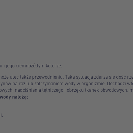
i jego ciemnożółtym kolorze.
może ulec także przewodnieniu. Taka sytuacja zdarza się dość r
 płynów na raz lub zatrzymaniem wody w organizmie. Dochodzi w
jowych, nadciśnienia tętniczego i obrzęku tkanek obwodowych, 
wody należą:
i,