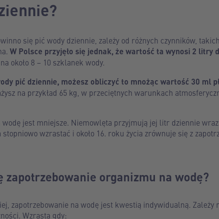
dziennie?
winno się pić wody dziennie, zależy od różnych czynników, takich 
na.
W Polsce przyjęło się jednak, że wartość ta wynosi 2 litry dl
 na około 8 – 10 szklanek wody.
 wody pić dziennie, możesz obliczyć to mnożąc wartość 30 ml 
 ważysz na przykład 65 kg, w przeciętnych warunkach atmosferyc
 wodę jest mniejsze. Niemowlęta przyjmują jej litr dziennie wraz
 stopniowo wzrastać i około 16. roku życia zrównuje się z zapo
ię zapotrzebowanie organizmu na wodę?
j, zapotrzebowanie na wodę jest kwestią indywidualną. Zależy 
czności. Wzrasta gdy: