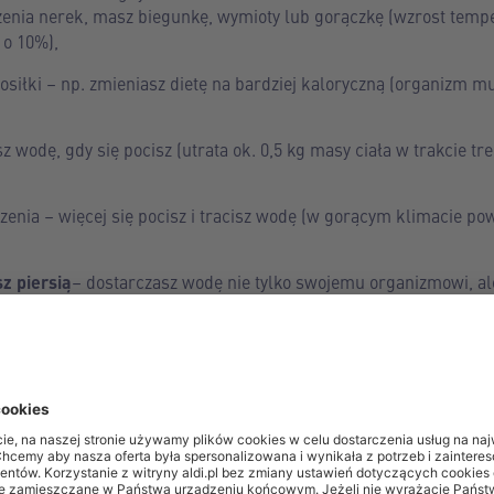
zenia nerek, masz biegunkę, wymioty lub gorączkę (wzrost tempe
 o 10%),
posiłki – np. zmieniasz dietę na bardziej kaloryczną (organizm m
sz wodę, gdy się pocisz (utrata ok. 0,5 kg masy ciała w trakcie 
zenia – więcej się pocisz i tracisz wodę (w gorącym klimacie po
sz piersią
– dostarczasz wodę nie tylko swojemu organizmowi, al
 Gazowaną czy niegazowaną?
czy wybierzesz wodę gazowaną, czy niegazowaną. Jedna i druga 
 podstawie własnych upodobań. Niektórzy uważają, że woda gazow
z jej mniej. Nie jest też odpowiednim rozwiązaniem dla osób ze