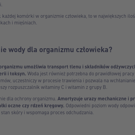
i.
 każdej komórki w organizmie człowieka, to w największych iloś
kach i mięśniach.
nie wody dla organizmu człowieka?
rganizmu umożliwia transport tlenu i składników odżywczyc
ii i toksyn.
Woda jest również potrzebna do prawidłowej prac
mów, uczestniczy w procesie trawienia i pozwala na wchłanianie
jszy rozpuszczalnik witaminy C i witamin z grupy B.
nie dla ochrony organizmu.
Amortyzuje urazy mechaniczne i p
ałki oczne czy rdzeń kręgowy.
Odpowiedni poziom wody odpowia
a stan skóry i wspomaga proces odchudzania.