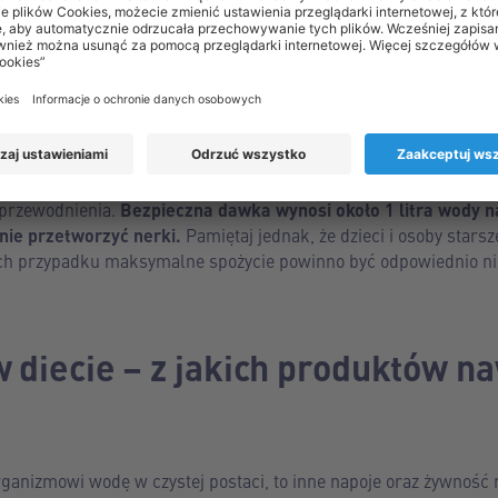
odami żołądka.
można wypić wody dziennie?
la organizmu, nawet w jej przypadku warto zachować zdrowy um
 przewodnienia.
Bezpieczna dawka wynosi około 1 litra wody n
anie przetworzyć nerki.
Pamiętaj jednak, że dzieci i osoby star
ch przypadku maksymalne spożycie powinno być odpowiednio ni
 diecie – z jakich produktów n
rganizmowi wodę w czystej postaci, to inne napoje oraz żywność 