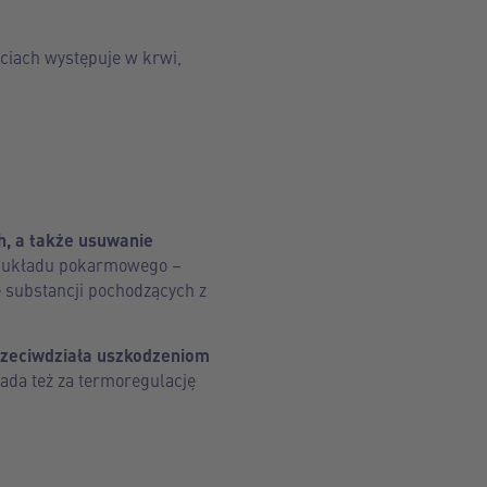
ciach występuje w krwi,
h, a także usuwanie
y układu pokarmowego –
 substancji pochodzących z
rzeciwdziała uszkodzeniom
da też za termoregulację