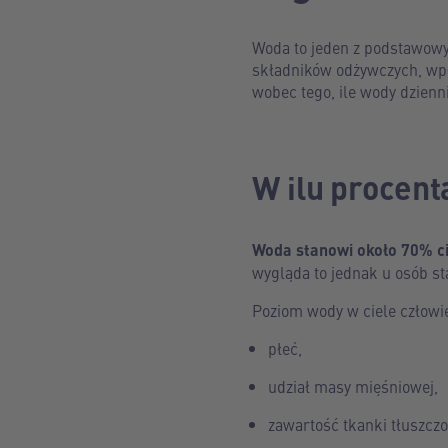
Woda to jeden z podstawowyc
składników odżywczych, wpły
wobec tego, ile wody dzien
W ilu procent
Woda stanowi około 70% ci
wygląda to jednak u osób st
Poziom wody w ciele człowie
płeć,
udział masy mięśniowej,
zawartość tkanki tłuszczo