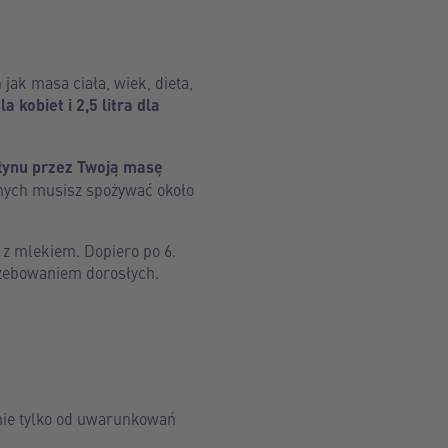
jak masa ciała, wiek, dieta,
a kobiet i 2,5 litra dla
płynu przez Twoją masę
znych musisz spożywać około
 z mlekiem. Dopiero po 6.
trzebowaniem dorosłych.
nie tylko od uwarunkowań