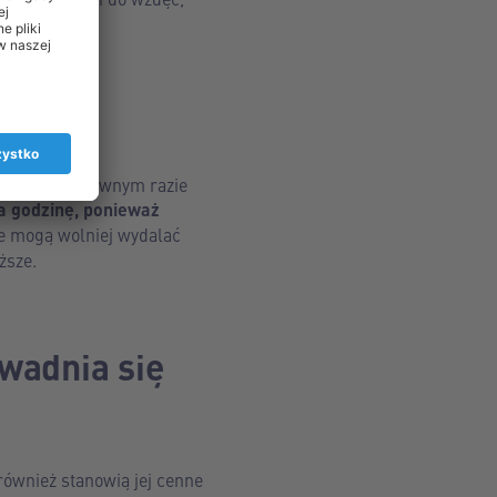
iar. W przeciwnym razie
a godzinę, ponieważ
sze mogą wolniej wydalać
ższe.
awadnia się
również stanowią jej cenne