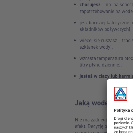
chorujesz
– np. na schor
zapotrzebowanie na wodę
jesz bardziej kaloryczne 
składników odżywczych),
więcej się ruszasz – traci
szklanek wody),
wzrasta temperatura otoc
litry płynu dziennie),
jesteś w ciąży lub karmi
Jaką wodę pić? –
Nie ma żadnego znaczenia, 
efekt. Decyzję podejmij na
co może sprawić, że wypijes