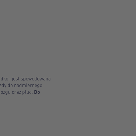
zadko i jest spowodowana
tedy do nadmiernego
mózgu oraz płuc.
Do