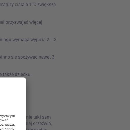
ratury ciała o 1°C zwiększa
usi przyswajać więcej
treningu wymaga wypicia 2 – 3
winno się spożywać nawet 3
e także dziecku.
dadzą dokładnie taki sam
ana skuteczniej orzeźwia,
 skłonnościami do wzdęć,