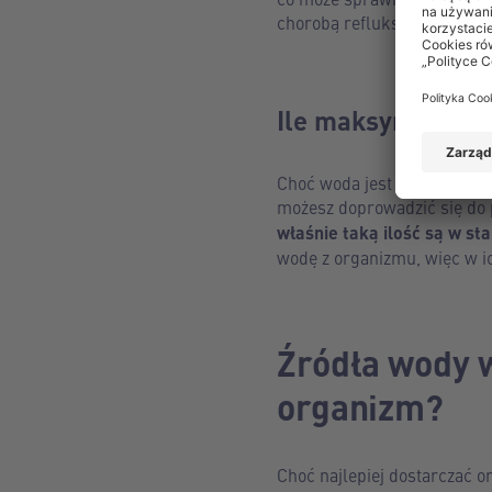
chorobą refluksową czy wrz
Ile maksymalnie 
Choć woda jest niezbędna d
możesz doprowadzić się do
właśnie taką ilość są w st
wodę z organizmu, więc w i
Źródła wody w
organizm?
Choć najlepiej dostarczać o