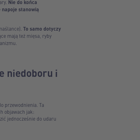
ary.
Nie do końca
ie napoje stanowią
 maślance).
To samo dotyczy
ce mają też mięsa, ryby
ganizmu.
e niedoboru i
do przewodnienia. Ta
ch objawach jak:
zić jednocześnie do udaru