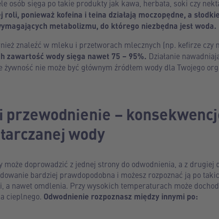
le osób sięga po takie produkty jak kawa, herbata, soki czy nekt
j roli, ponieważ kofeina i teina działają moczopędne, a słodk
wymagających metabolizmu, do którego niezbędna jest woda.
nież znaleźć w mleku i przetworach mlecznych (np. kefirze czy
ch zawartość wody sięga nawet 75 – 95%.
Działanie nawadniają
, że żywność nie może być głównym źródłem wody dla Twojego or
i przewodnienie – konsekwencj
tarczanej wody
 może doprowadzić z jednej strony do odwodnienia, a z drugiej 
ydowanie bardziej prawdopodobna i możesz rozpoznać ją po taki
, a nawet omdlenia. Przy wysokich temperaturach może dochod
a cieplnego.
Odwodnienie rozpoznasz między innymi po: