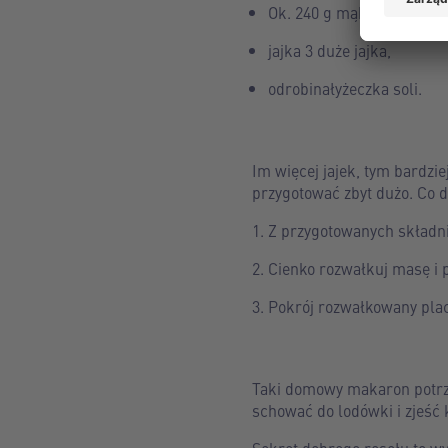
Ok. 240 g mąki pszennej,
jajka 3 duże jajka,
odrobinałyżeczka soli.
Im więcej jajek, tym bardzie
przygotować zbyt dużo. Co d
Z przygotowanych składni
Cienko rozwałkuj masę i 
Pokrój rozwałkowany plac
Taki domowy makaron potrze
schować do lodówki i zjeść k