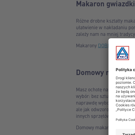
Makaron gwiazdki 
Różne drobne kształty makar
ułatwienie w nakładaniu porc
zależy nam na mniej tradycy
Makarony
DOBRE PLONY
w 
Domowy makaron j
Masz ochotę na domowy makar
wybór: bez sztucznych doda
naprawdę wybornie! Kto raz
ale jak odwzorować ten sma
innych sprzętów?
Domowy makaron to tylko 3 