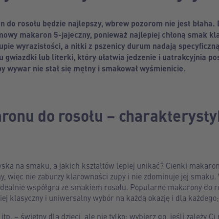
n do rosołu będzie najlepszy, wbrew pozorom nie jest błaha.
domowy makaron 5-jajeczny, ponieważ najlepiej chłoną smak 
pie wyrazistości, a nitki z pszenicy durum nadają specyficzną
 gwiazdki lub literki, który ułatwia jedzenie i uatrakcyjnia p
by wywar nie stał się mętny i smakował wyśmienicie.
onu do rosołu – charakterysty
ka na smaku, a jakich kształtów lepiej unikać? Cienki makaron 
tny, więc nie zaburzy klarowności zupy i nie zdominuje jej smaku
 idealnie współgra ze smakiem rosołu. Popularne makarony do ro
iej klasyczny i uniwersalny wybór na każdą okazję i dla każdego;
tp. – świetny dla dzieci, ale nie tylko: wybierz go, jeśli zależy C