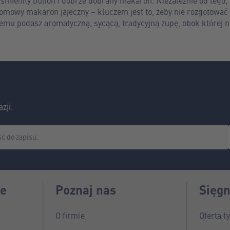
śmienity bulion i dobrze dobrany makaron. Niezależnie od tego,
domowy makaron jajeczny – kluczem jest to, żeby nie rozgotować
 temu podasz aromatyczną, sycącą, tradycyjną zupę, obok której ni
zji.
ść do zapisu.
je
Poznaj nas
Sięgn
O firmie
Oferta t