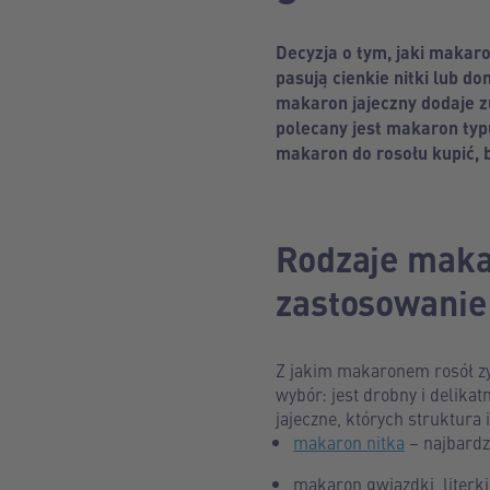
Decyzja o tym, jaki makaro
pasują cienkie nitki lub 
makaron jajeczny dodaje zu
polecany jest makaron typu
makaron do rosołu kupić, 
Rodzaje makar
zastosowanie
Z jakim makaronem rosół zys
wybór: jest drobny i delika
jajeczne, których struktura
makaron nitka
– najbardz
makaron gwiazdki, literki i