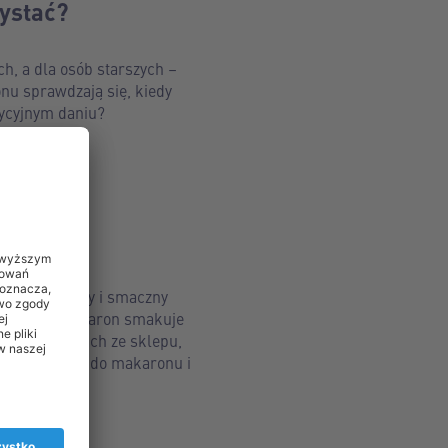
zystać?
ch, a dla osób starszych –
onu sprawdzają się, kiedy
dycyjnym daniu?
elę? To zdrowy i smaczny
żne: taki makaron smakuje
ych produktach ze sklepu,
ych maszynek do makaronu i