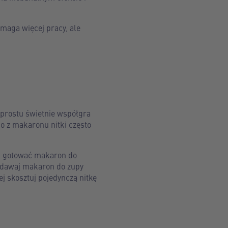
maga więcej pracy, ale
o prostu świetnie współgra
go z makaronu nitki często
jak gotować makaron do
odawaj makaron do zupy
j skosztuj pojedynczą nitkę