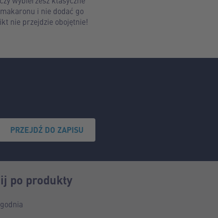
 czy wybierzesz klasyczne
 makaronu i nie dodać go
kt nie przejdzie obojętnie!
PRZEJDŹ DO ZAPISU
ij po produkty
ygodnia