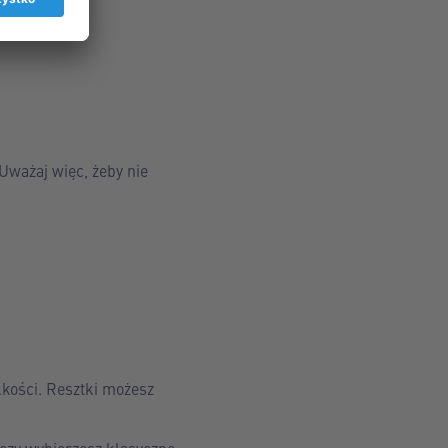
 Uważaj więc, żeby nie
kości. Resztki możesz