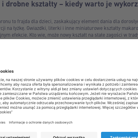
i drobne kształty – kiedy warto je wykor
onu to frajda dla dzieci, zaskakujący element dania dla dorosły
ji na łyżkę. Gwiazdki, literki i inne miniaturowe kształty makar
jnym efekcie. Kto wie, może nowy kształt na stałe zagości w tra
różnych kształtach, nie tylko do rosołu, znajdziesz w ALDI.
ajeczny – przygotowanie krok po kroku
on do rosołu, taki, jaki kiedyś babcie i mamy robiły co niedzi
tków, konserwantów i innych niepotrzebnych składników. Co wa
 zakosztuje domowego makaronu, nie poprzestanie już na gotow
k z dzieciństwa samodzielnie, we własnej kuchni, bez specjaln
składniki: