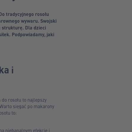
 Do tradycyjnego rosołu
klarownego wywaru. Swojski
 strukturę. Dla dzieci
osiłek. Podpowiadamy, jaki
ka i
do rosołu to najlepszy
. Warto sięgać po makarony
sołu to:
i na niebanalnym efekcie i