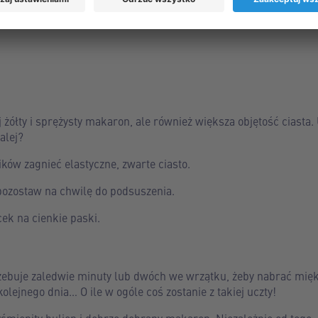
j żółty i sprężysty makaron, ale również większa objętość ciasta.
alej?
ków zagnieć elastyczne, zwarte ciasto.
pozostaw na chwilę do podsuszenia.
ek na cienkie paski.
buje zaledwie minuty lub dwóch we wrzątku, żeby nabrać mięk
olejnego dnia… O ile w ogóle coś zostanie z takiej uczty!