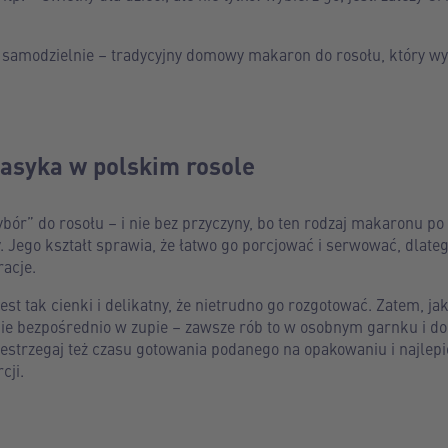
 samodzielnie – tradycyjny domowy makaron do rosołu, który wy
lasyka w polskim rosole
ybór” do rosołu – i nie bez przyczyny, bo ten rodzaj makaronu p
. Jego kształt sprawia, że łatwo go porcjować i serwować, dlate
racje.
est tak cienki i delikatny, że nietrudno go rozgotować. Zatem, 
ie bezpośrednio w zupie – zawsze rób to w osobnym garnku i d
zestrzegaj też czasu gotowania podanego na opakowaniu i najlepie
cji.