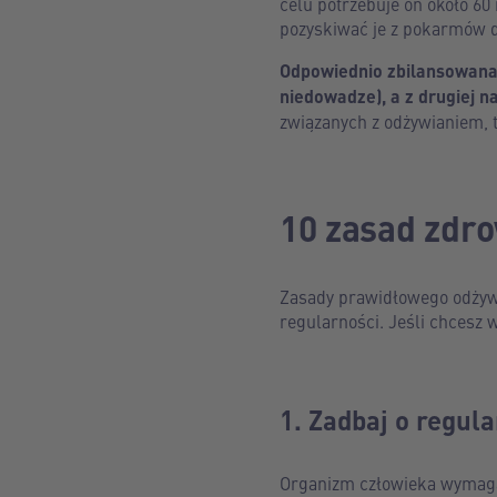
celu potrzebuje on około 60
pozyskiwać je z pokarmów d
Odpowiednio zbilansowana 
niedowadze), a z drugiej n
związanych z odżywianiem, t
10 zasad zdr
Zasady prawidłowego odżywia
regularności. Jeśli chcesz 
1. Zadbaj o regul
Organizm człowieka wymaga r