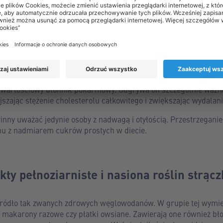
ęcej warzyw i owoców
obie nawet wyobrazić, warzywa i owoce powinny stanowić połowę 
łanie układu odpornościowego i chronią organizm przed infekcjam
że wartościowy błonnik pokarmowy. Odgrywa on szczególnie ważną
jszając stężenie cholesterolu całkowitego i zwiększając wydalani
y uważać jedynie osoby z nadwagą i otyłością. Przestrzeganie 
mu z nadmiarem cukrów prostych w diecie.
kty pełnoziarniste i nasiona roślin strąc
 źródło tak zwanych zdrowych węglowodanów. W grupie tej wymi
 makarony razowe czy płatki owsiane. Zawierają one również błon