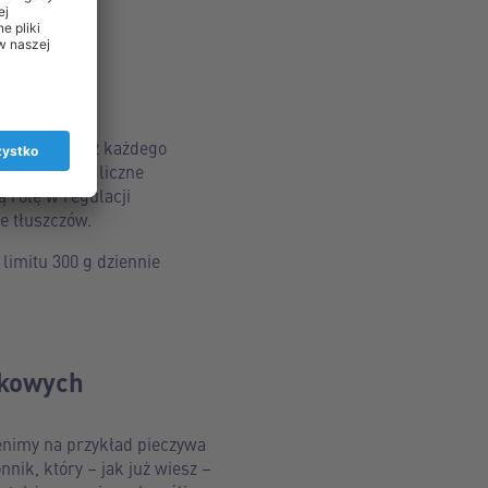
tego, co jesz każdego
i. Zawierają liczne
 rolę w regulacji
e tłuszczów.
limitu 300 g dziennie
zkowych
enimy na przykład pieczywa
nik, który – jak już wiesz –