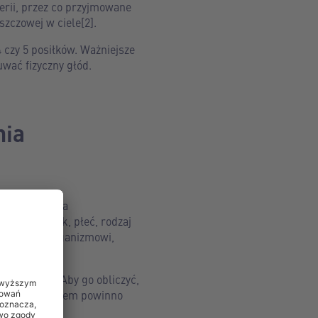
rii, przez co przyjmowane
szczowej w ciele[2].
4 czy 5 posiłków. Ważniejsze
uwać fizyczny głód.
nia
potrzebowania
 innymi wiek, płeć, rodzaj
żdego dnia organizmowi,
ss Index). Aby go obliczyć,
ch). Twoim celem powinno