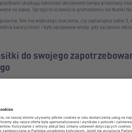
 posiłkami skutkują natomiast obniżeniem tempa przemiany mate
wane na zapas. Sprzyja to oczywiście gromadzeniu się tkanki tłu
egularnie. Nie ma większego znaczenia, czy zaplanujesz sobie 3, 
wiednią kaloryczność i były spożywane wtedy, gdy zaczynasz odcz
osiłki do swojego zapotrzebowa
ego
ennych posiłków powinna być dopasowana do indywidualnego za
 wartość ta będzie nieco inna, ponieważ wpływ na nią ma między
 fizycznej. Aby dowiedzieć się, ile kalorii musisz dostarczać ka
 lub skorzystaj z prostych kalkulatorów dostępnych w sieci.
osiłków pomoże Ci też zadbać o właściwy wskaźnik BMI (Body Ma
w kilogramach) przez wzrost podniesiony do kwadratu (w metra
i na poziomie 18,5 – 24,99[3].