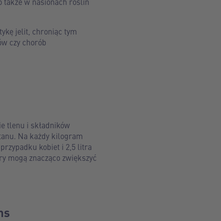
 także w nasionach roślin
ykę jelit, chroniąc tym
ów czy chorób
e tlenu i składników
stanu. Na każdy kilogram
 przypadku kobiet i 2,5 litra
ury mogą znacząco zwiększyć
ns