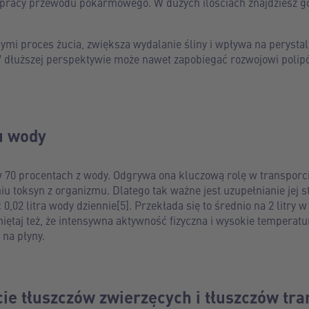
j pracy przewodu pokarmowego. W dużych ilościach znajdziesz go
mi proces żucia, zwiększa wydalanie śliny i wpływa na perystalt
dłuższej perspektywie może nawet zapobiegać rozwojowi polip
iu wody
w 70 procentach z wody. Odgrywa ona kluczową rolę w transporci
u toksyn z organizmu. Dlatego tak ważne jest uzupełnianie jej 
 0,02 litra wody dziennie[5]. Przekłada się to średnio na 2 litry w
ętaj też, że intensywna aktywność fizyczna i wysokie temperat
na płyny.
cie tłuszczów zwierzęcych i tłuszczów tra