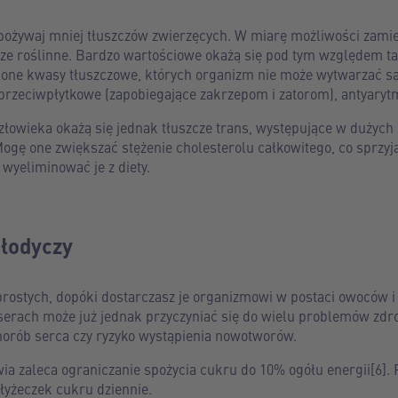
pożywaj mniej tłuszczów zwierzęcych. W miarę możliwości zamie
cze roślinne. Bardzo wartościowe okażą się pod tym względem t
cone kwasy tłuszczowe, których organizm nie może wytwarzać sa
przeciwpłytkowe (zapobiegające zakrzepom i zatorom), antyarytm
złowieka okażą się jednak tłuszcze trans, występujące w dużych 
Mogę one zwiększać stężenie cholesterolu całkowitego, co sprzyj
 wyeliminować je z diety.
słodyczy
rostych, dopóki dostarczasz je organizmowi w postaci owoców i
serach może już jednak przyczyniać się do wielu problemów zdro
chorób serca czy ryzyko wystąpienia nowotworów.
ia zaleca ograniczanie spożycia cukru do 10% ogółu energii[6].
 łyżeczek cukru dziennie.