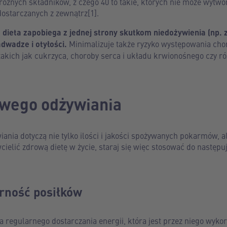
 różnych składników, z czego 40 to takie, których nie może wytw
ostarczanych z zewnątrz[1].
dieta zapobiega z jednej strony skutkom niedożywienia (np.
adwadze i otyłości.
Minimalizuje także ryzyko występowania cho
akich jak cukrzyca, choroby serca i układu krwionośnego czy r
owego odżywiania
nia dotyczą nie tylko ilości i jakości spożywanych pokarmów, al
wcielić zdrową dietę w życie, staraj się więc stosować do nastę
arność posiłków
egularnego dostarczania energii, która jest przez niego wykor