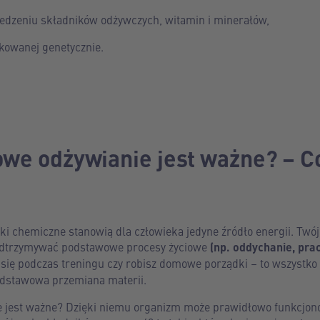
edzeniu składników odżywczych, witamin i minerałów,
kowanej genetycznie.
owe odżywianie jest ważne? – C
i chemiczne stanowią dla człowieka jedyne źródło energii. Twój
podtrzymywać podstawowe procesy życiowe
(np. oddychanie, pra
 się podczas treningu czy robisz domowe porządki – to wszystko
odstawowa przemiana materii.
 jest ważne? Dzięki niemu organizm może prawidłowo funkcjono