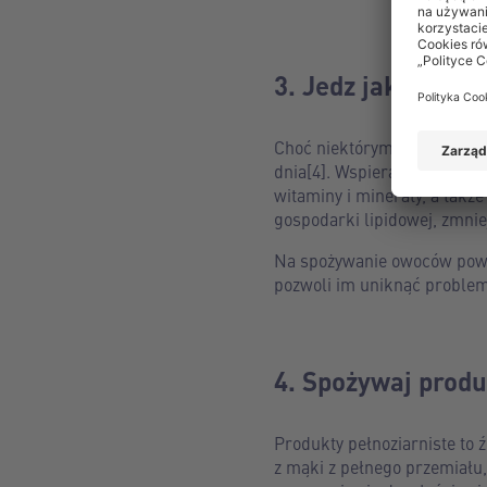
3. Jedz jak najwi
Choć niektórym trudno to s
dnia[4]. Wspierają one dzia
witaminy i minerały, a tak
gospodarki lipidowej, zmnie
Na spożywanie owoców powinn
pozwoli im uniknąć proble
4. Spożywaj produ
Produkty pełnoziarniste to
z mąki z pełnego przemiału,