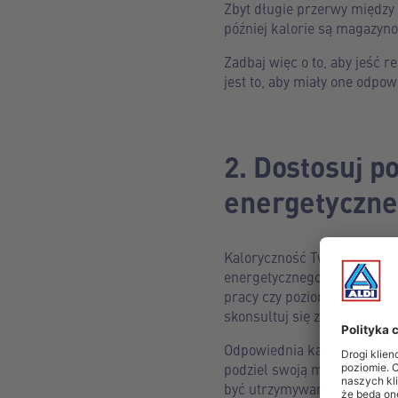
Zbyt długie przerwy między
później kalorie są magazyno
Zadbaj więc o to, aby jeść r
jest to, aby miały one odpo
2. Dostosuj p
energetyczn
Kaloryczność Twoich codzi
energetycznego. Dla każdego
pracy czy poziom aktywności
skonsultuj się z dietetykiem
Odpowiednia kaloryczność p
podziel swoją masę ciała (
być utrzymywanie tej wartośc