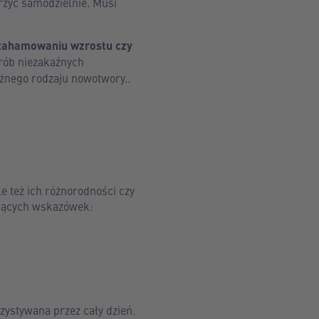
orzyć samodzielnie. Musi
 zahamowaniu wzrostu czy
rób niezakaźnych
óżnego rodzaju nowotwory..
e też ich różnorodności czy
pujących wskazówek:
zystywana przez cały dzień.