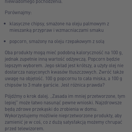
niewiadomego pochodzenia.
Porównajmy:
klasyczne chipsy, smażone na oleju palmowym z
mieszanką przypraw i wzmacniaczami smaku
popcorn, smażony na oleju rzepakowym z solą
Oba produkty mogą mieć podobną kaloryczność na 100 g,
jednak zupełnie inną wartość odżywczą. Popcorn będzie
lepszym wyborem. Jego skład jest krótszy, a użyty olej nie
dostarcza nasyconych kwasów tłuszczowych. Zwróć także
uwagę na objętość. 100 g popcornu to cała miska, a 100 g
chipsów to 3 małe garście. Jest różnica prawda?
Pójdźmy o krok dalej. „Zasada im mniej przetworzone, tym
lepiej” może łatwo nasunąć pewne wnioski. Najzdrowsze
będą zdrowe przekąski do zrobienia w domu.
Wykorzystujemy możliwie nieprzetworzone produkty, aby
zamienić je w coś, co z dużą satysfakcją możemy chrupać
przed telewizorem.