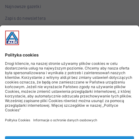
Najnowsze gazetki
Zapis do newslettera
Poznaj marki własne ALDI
Śledź wydarzenia!
Informacje z gwiazdką oraz Ważne informacje prawne
Znak AI* oznacza, że grafiki były przygotowane przy wsparciu
AI
* Artykuły dostępne są tylko w ograniczonej ilości. W związku z
tym mogą one być dostępne w ograniczonym zakresie/czasie lub
zostać wyprzedane.