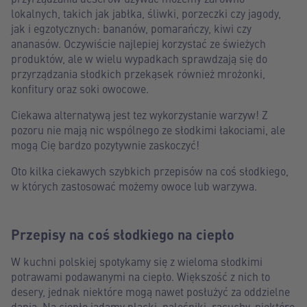
lokalnych, takich jak jabłka, śliwki, porzeczki czy jagody,
jak i egzotycznych: bananów, pomarańczy, kiwi czy
ananasów. Oczywiście najlepiej korzystać ze świeżych
produktów, ale w wielu wypadkach sprawdzają się do
przyrządzania słodkich przekąsek również mrożonki,
konfitury oraz soki owocowe.
Ciekawa alternatywą jest tez wykorzystanie warzyw! Z
pozoru nie mają nic wspólnego ze słodkimi łakociami, ale
mogą Cię bardzo pozytywnie zaskoczyć!
Oto kilka ciekawych szybkich przepisów na coś słodkiego,
w których zastosować możemy owoce lub warzywa.
Przepisy na coś słodkiego na ciepło
W kuchni polskiej spotykamy się z wieloma słodkimi
potrawami podawanymi na ciepło. Większość z nich to
desery, jednak niektóre mogą nawet posłużyć za oddzielne
dania. Na ciepło jadamy placki, naleśniki, racuchy, niektóre