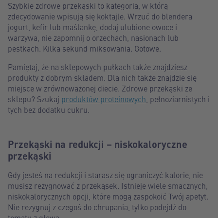
Szybkie zdrowe przekąski to kategoria, w którą
zdecydowanie wpisują się koktajle. Wrzuć do blendera
jogurt, kefir lub maślankę, dodaj ulubione owoce i
warzywa, nie zapomnij o orzechach, nasionach lub
pestkach. Kilka sekund miksowania. Gotowe.
Pamiętaj, że na sklepowych pułkach także znajdziesz
produkty z dobrym składem. Dla nich także znajdzie się
miejsce w zrównoważonej diecie. Zdrowe przekąski ze
sklepu? Szukaj
produktów proteinowych
, pełnoziarnistych i
tych bez dodatku cukru.
Przekąski na redukcji – niskokaloryczne
przekąski
Gdy jesteś na redukcji i starasz się ograniczyć kalorie, nie
musisz rezygnować z przekąsek. Istnieje wiele smacznych,
niskokalorycznych opcji, które mogą zaspokoić Twój apetyt.
Nie rezygnuj z czegoś do chrupania, tylko podejdź do
tematu z głową.