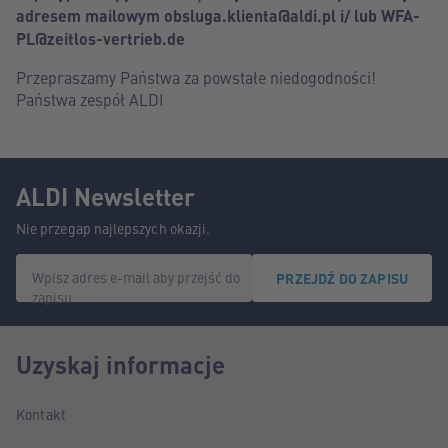
adresem mailowym obsluga.klienta@aldi.pl i/ lub WFA-
PL@zeitlos-vertrieb.de
Przepraszamy Państwa za powstałe niedogodności!
Państwa zespół ALDI
ALDI Newsletter
Nie przegap najlepszych okazji.
Wpisz adres e-mail aby przejść do
PRZEJDŹ DO ZAPISU
zapisu.
Uzyskaj informacje
Kontakt