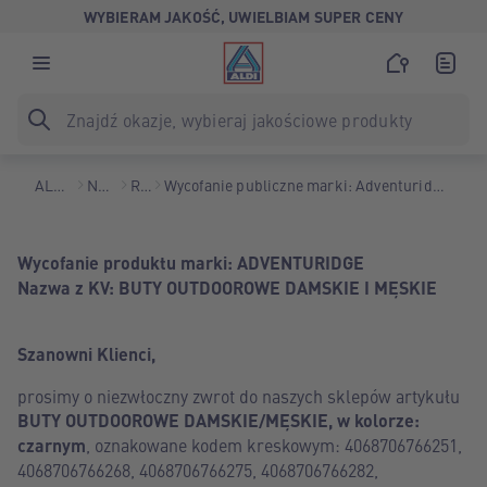
WYBIERAM JAKOŚĆ, UWIELBIAM SUPER CENY
ALDI Polska
Narzędzia
Recalls
Wycofanie publiczne marki: Adventuridge - Buty outdoorowe damskie i męskie
Wycofanie produktu marki: ADVENTURIDGE
Nazwa z KV: BUTY OUTDOOROWE DAMSKIE I MĘSKIE
Szanowni Klienci,
prosimy o niezwłoczny zwrot do naszych sklepów artykułu
BUTY OUTDOOROWE DAMSKIE/MĘSKIE, w kolorze:
czarnym
, oznakowane kodem kreskowym: 4068706766251,
4068706766268, 4068706766275, 4068706766282,