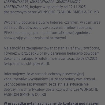
4068706766299, 4068706766305, 4068706766312,
4068706766329, będące w sprzedaży od 19.11.2025,
dostarczonym przez WÜNSCHE FASHION GMBH & CO. KG
Wycofaniu podlegają buty w kolorze: czarnym, w rozmiarze
od 38 do 45 z powodu przekroczenia limitów substancji
PFAS (substancje per- i polifluoroalkilowe) zgodnie z
obowiązującymi przepisami prawnymi.
Należność za zakupiony towar zostanie Państwu zwrócona,
również w przypadku braku paragonu będącego dowodem
dokonania zakupu. Produkt można zwracać do 09.07.2026
(włącznie) do sklepów ALDI.
Informujemy, że w ramach ochrony prewencyjnej
konsumentów wycofaliśmy już ze sprzedaży ww. artykuł.
Jednocześnie zapewniamy, że zaistniała sytuacja nie
dotyczy innych artykułów dostarczonych przez WÜNSCHE
FASHION GMBH & CO. KG
W przypadku pytań zachęcamy do kontaktu pod naszym