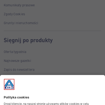
Komunikaty prasowe
Zgody Cookies
Grunty i nieruchomości
Sięgnij po produkty
Oferta tygodnia
Najnowsze gazetki
Zapis do newslettera
Poznaj marki własne ALDI
Śledź wydarzenia!