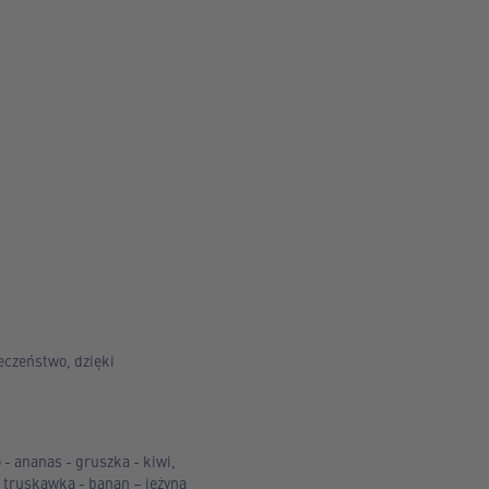
eczeństwo, dzięki
 - ananas - gruszka - kiwi,
 truskawka - banan – jeżyna