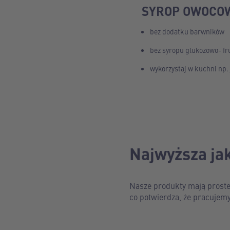
SYROP OWOCO
bez dodatku barwników
bez syropu glukozowo- f
wykorzystaj w kuchni np. 
Najwyższa ja
Nasze produkty mają proste 
co potwierdza, że pracujem