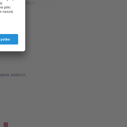
jabłek słodkich