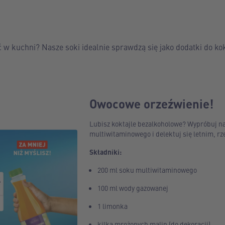
 kuchni? Nasze soki idealnie sprawdzą się jako dodatki do kokt
Owocowe orzeźwienie!
Lubisz koktajle bezalkoholowe? Wypróbuj na
multiwitaminowego i delektuj się letnim, 
Składniki:
200 ml soku multiwitaminowego
100 ml wody gazowanej
1 limonka
kilka mrożonych malin (do dekoracji)