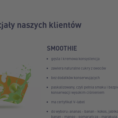
jały naszych klientów
SMOOTHIE
gęsta i kremowa konsystencja
zawiera naturalne cukry z owoców
bez dodatków konserwujących
paskalizowany, czyli pełnia smaku i bezpi
konserwacji wysokim ciśnieniem
ma certyfikat V-label
do wyboru: ananas - banan - kokos, jabłko
banan - mango - pomarańcza - marakuja,