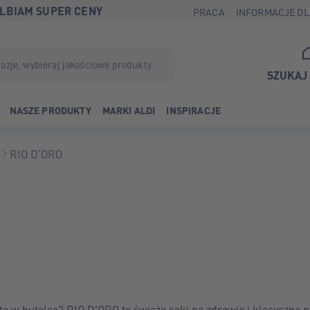
LBIAM SUPER CENY
PRACA
INFORMACJE DL
SZUKAJ
NASZE PRODUKTY
MARKI ALDI
INSPIRACJE
RIO D'ORO
te w butelce? RIO D'ORO to świeże soki na zdrowie i klasyczne n