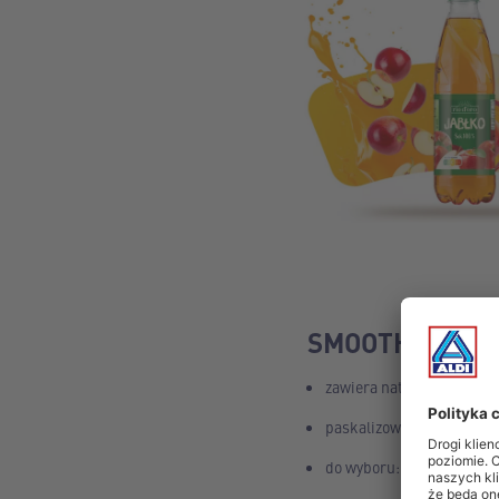
SMOOTHIE 750
zawiera naturalne cukry 
paskalizowany, czyli be
do wyboru: ananas - kok