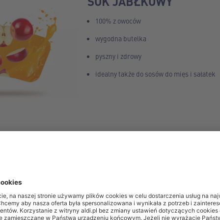
SOK JABŁKOWY
100% z owoców
wygodna butelka
pyszny i zdrowy
idealny także do sosów do mięs i sałatek
ML
z owoców
zpiecznie konserwowany wysokim ciśnieniem
os, mango - marakuja, truskawka – banan