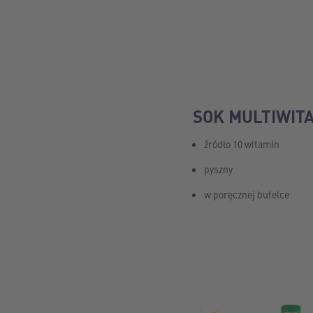
SOK MULTIWIT
źródło 10 witamin
pyszny
w poręcznej butelce