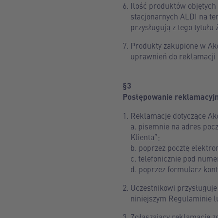
Ilość produktów objętych
stacjonarnych ALDI na te
przysługują z tego tytułu
Produkty zakupione w Akc
uprawnień do reklamacji z
§3
Postępowanie reklamacyj
Reklamacje dotyczące Akc
a. pisemnie na adres pocz
Klienta”;
b. poprzez pocztę elektr
c. telefonicznie pod num
d. poprzez formularz kon
Uczestnikowi przysługuje
niniejszym Regulaminie l
Zgłaszający reklamację zo