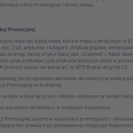
nformacji o Akcji Promocyjnej z terenu sklepu.
kcji Promocyjnej
cyjnej może być każda osoba, która w miejscu określonym w §1 
min. 2 szt. artykułów z kategorii „Artykuły plażowe, kempingow
tu na drugi, tańszy artykuł (dalej jako „Uczestnik”). Rabat obo
óch sztuk artykułów. Lista artykułów biorących udział w promoc
promocji udziału nie bierze art. nr 8279 Brykiet do grilla 2,5.
zielany jest po spełnieniu warunków określonych w punkcie po
ji Promocyjnej na te artykuły.
y na dany artykuł łączy się z rabatem udzielonym w ramach Akcj
 na warunkach określonych w niniejszym Regulaminie.
cji Promocyjnej zawarte w materiałach promocyjnych i reklamo
Wiążącą moc prawną mają postanowienia niniejszego Regulamin