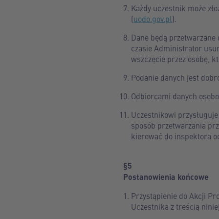
Każdy uczestnik może zło
(
uodo.gov.pl
).
Dane będą przetwarzane d
czasie Administrator usun
wszczęcie przez osobę, k
Podanie danych jest dobro
Odbiorcami danych osobo
Uczestnikowi przysługuje 
sposób przetwarzania prz
kierować do inspektora o
§5
Postanowienia końcowe
Przystąpienie do Akcji P
Uczestnika z treścią nini