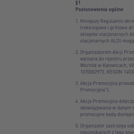
§1
Postanowienia ogólne
Niniejszy Regulamin okre
trekkingowe i grillowe dr
sklepów stacjonarnych AL
stacjonarnych ALDI mogą 
Organizatorem Akcji Promo
wpisana do rejestru prz
Wschód w Katowicach, VI
1070002973, REGON 140380
Akcja Promocyjna prowadz
Promocyjna”).
Akcja Promocyjna dotyczy
obowiązywania w danym sk
promocyjne będą dostępn
Organizator zastrzega so
nieuzyskanych z tego pow