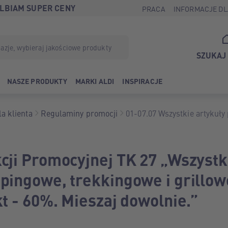
LBIAM SUPER CENY
PRACA
INFORMACJE DL
SZUKAJ
NASZE PRODUKTY
MARKI ALDI
INSPIRACJE
a klienta
Regulaminy promocji
01-07.07 Wszystkie artykuł
trekkingowe i grillowe drug
Mieszaj dowolnie.
ji Promocyjnej TK 27 „Wszystk
pingowe, trekkingowe i grillow
t - 60%. Mieszaj dowolnie.”