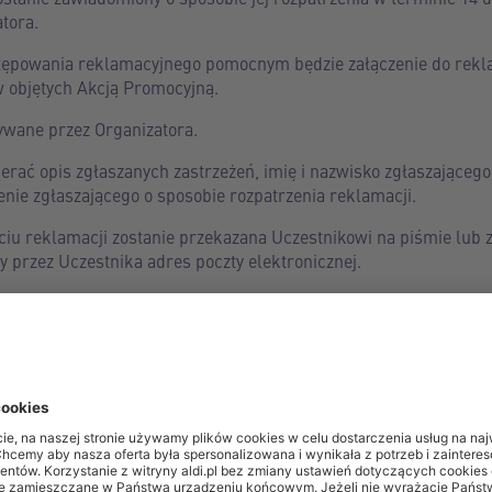
tora.
tępowania reklamacyjnego pomocnym będzie załączenie do rekla
 objętych Akcją Promocyjną.
wane przez Organizatora.
rać opis zgłaszanych zastrzeżeń, imię i nazwisko zgłaszająceg
nie zgłaszającego o sposobie rozpatrzenia reklamacji.
ęciu reklamacji zostanie przekazana Uczestnikowi na piśmie lub
y przez Uczestnika adres poczty elektronicznej.
uprawnienia Uczestnika związane z nabytym towarem wynikające
 przepisów Kodeksu Cywilnego o rękojmi za wady rzeczy sprzed
sobowych Uczestników Akcji Promocyjnej jest ALDI sp. z o.o. z 
iniec 10, wpisana do rejestru przedsiębiorców Krajowego Rejes