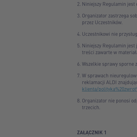
Niniejszy Regulamin jest 
Organizator zastrzega so
przez Uczestników.
Uczestnikowi nie przysłu
Niniejszy Regulamin jes
treści zawarte w materia
Wszelkie sprawy sporne z
W sprawach nieuregulowa
reklamacji ALDI znajduj
klienta/polityka%20zwr
Organizator nie ponosi o
trzecich.
ZAŁĄCZNIK 1