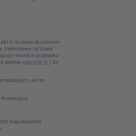
pkt 3 i w czasie określonym
e, trekkingowe i grillowe”
wiązuje również w przypadku
ji stanowi
załącznik nr 1
do
przedzającym, od cen
i Promocyjnej.
wych mają wyłącznie
u.