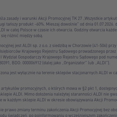
śla zasady i warunki Akcji Promocyjnej TK 27 „Wszystkie artyk
ugi tańszy produkt -60%. Mieszaj dowolnie” od dnia 01.07.2026. do
DI w całej Polsce w czasie ich otwarcia. Godziny otwarcia każd
się różnić między sobą.
cyjnej jest ALDI sp. z o.o. z siedzibą w Chorzowie (41-506) przy 
edsiębiorców Krajowego Rejestru Sądowego prowadzonego przez
II Wydział Gospodarczy Krajowego Rejestru Sądowego pod num
391, BDO: 000006912 (dalej jako „Organizator” lub „ALDI”).
ona jest wyłącznie na terenie sklepów stacjonarnych ALDI w całe
 artykułów promocyjnych, o których mowa w §2 pkt 1, dostępnyc
lepie ALDI. Mimo dołożenia należytej staranności ALDI nie gwar
e w każdym sklepie ALDI w okresie obowiązywania Akcji Promoc
bie prawo zmiany terminu zakończenia Akcji Promocyjnej bez 
odu świadczeń, po poinformowaniu o wcześniejszym zakończeni