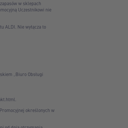
a zapasów w sklepach
omocyjną Uczestnikowi nie
u ALDI. Nie wyłącza to
piskiem „Biuro Obsługi
kt.html.
 Promocyjnej określonych w
ni od dnia otrzymania