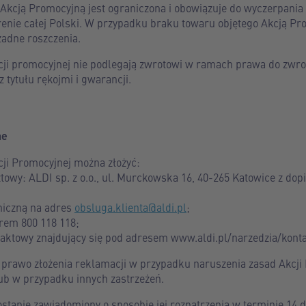
 Akcją Promocyjną jest ograniczona i obowiązuje do wyczerpani
renie całej Polski. W przypadku braku towaru objętego Akcją Pr
 żadne roszczenia.
ji promocyjnej nie podlegają zwrotowi w ramach prawa do zwrot
 tytułu rękojmi i gwarancji.
ne
ji Promocyjnej można złożyć:
towy: ALDI sp. z o.o., ul. Murckowska 16, 40-265 Katowice z do
oniczną na adres
obsluga.klienta@aldi.pl
;
erem 800 118 118;
taktowy znajdujący się pod adresem www.aldi.pl/narzedzia/konta
 prawo złożenia reklamacji w przypadku naruszenia zasad Akcji
ub w przypadku innych zastrzeżeń.
stanie zawiadomiony o sposobie jej rozpatrzenia w terminie 14 d