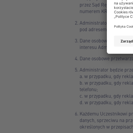
przez Sąd Rejonowy Kato
numerem KRS: 0000249820
Administrator wyznaczył
pod adresem koresponde
Dane osobowe uczestnikó
interesu Administratora, j
Dane osobowe przetwarzan
Administrator będzie prz
a. w przypadku, gdy rekla
b. w przypadku, gdy rekl
telefonu;
c. w przypadku, gdy rekla
d. w przypadku, gdy rekl
Każdemu Uczestnikowi prz
danych, sprzeciwu na prz
określonych w przepisach