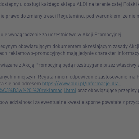
dostępny u obsługi każdego sklepu ALDI na terenie całej Polski 
bie prawo do zmiany treści Regulaminu, pod warunkiem, że nie 
guje wynagrodzenie za uczestnictwo w Akcji Promocyjnej.
t jedynym obowiązującym dokumentem określającym zasady Akcji
łach reklamowo-promocyjnych mają jedynie charakter informacy
wiązane z Akcją Promocyjną będą rozstrzygane przez właściwy 
nych niniejszym Regulaminem odpowiednie zastosowanie ma Po
ąca się pod adresem
https://www.aldi.pl/informacje-dla-
ot%C3%B3w%20i%20reklamacji.html
oraz obowiązujące przepisy 
dpowiedzialności za ewentualne kwestie sporne powstałe z przycz