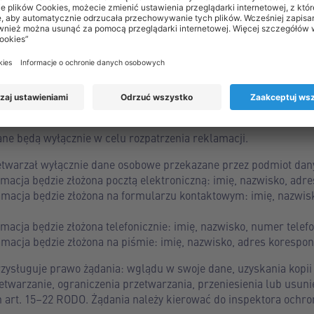
wice-Wschód w Katowicach, VIII Wydział Gospodarczy Krajoweg
, NIP 1070002973, REGON 140380391, BDO: 000006912 (dalej: „
 inspektora ochrony danych, z którym można kontaktować się p
ncyjnym wskazanym w punkcie poprzedzającym.
w będą przetwarzane w celu rozpatrzenia reklamacji na podsta
akim jest możliwość obrony przed roszczeniami (art. 6 ust. 1 lit.
e będą wyłącznie w celu rozpatrzenia reklamacji.
etwarzał wyłącznie dane osobowe przekazane przez podmiot danyc
macja będzie złożona pocztą elektroniczną: imię, nazwisko, adre
amacja będzie złożona na formularzu kontaktowym: imię, nazwis
macja będzie złożona telefonicznie: imię, nazwisko, numer telef
amacja będzie złożona na piśmie: imię, nazwisko, adres korespo
ysługuje prawo żądania: wglądu w swoje dane, uzyskania kopii
etwarzanie, ograniczenia przetwarzania, przeniesienia lub usuni
 art. 15–22 RODO. Żądania należy kierować do inspektora ochro