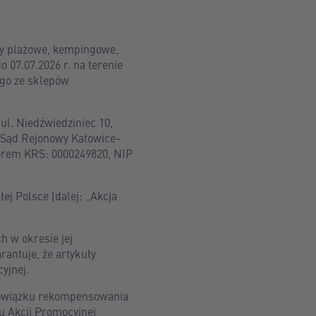
uły plażowe, kempingowe,
 07.07.2026 r. na terenie
ego ze sklepów
ul. Niedźwiedziniec 10,
 Sąd Rejonowy Katowice-
erem KRS: 0000249820, NIP
j Polsce (dalej: „Akcja
h w okresie jej
antuje, że artykuły
yjnej.
obowiązku rekompensowania
u Akcji Promocyjnej