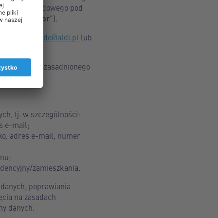
o Rejestru Sądowego pod
Administrator
”).
od adresem:
iodo@aldi.pl
lub
wie prawnie uzasadnionego
 f RODO).
h, tj. w szczególności:
s e-mail;
ko, adres e-mail, numer
onu;
ndencyjny/zamieszkania.
 danych, poprawiania
ęcia na zasadach
ny danych.