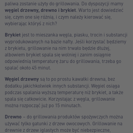
paliwa zostanie użyty do grillowania. Do dyspozycji mamy
węgiel drzewny, drewno i brykiet
. Warto jest dowiedzieć
się, czym one się różnią, i czym należy kierować się,
wybierając któryś z nich?
Brykiet
jest to mieszanka węgla, piasku, trocin i substancji
wyprodukowanych na bazie nafty. Jeśli korzystać będziemy
z brykietu, grillowanie na nim trwało będzie dłużej,
albowiem brykiet spala się wolniej i zanim osiągnie
odpowiednią temperaturę żaru do grillowania, trzeba go
spalać około 45 minut.
Węgiel drzewny
są to po prostu kawałki drewna, bez
dodatku jakichkolwiek innych substancji. Węgiel osiąga
podczas spalania wyższą temperaturę niż brykiet, a także
spala się całkowicie. Korzystając z węgla, grillowanie
można rozpocząć już po 15 minutach.
Drewno
– do grillowania produktów spożywczych można
używać tylko gatunki z drzew owocowych. Grillowanie na
drewnie z drzew iglastych może być niebezpieczne,