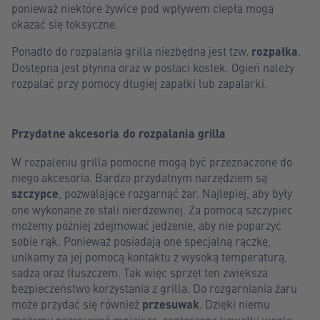
ponieważ niektóre żywice pod wpływem ciepła mogą
okazać się toksyczne.
Ponadto do rozpalania grilla niezbędna jest tzw.
rozpałka
.
Dostępna jest płynna oraz w postaci kostek. Ogień należy
rozpalać przy pomocy długiej zapałki lub zapalarki.
Przydatne akcesoria do rozpalania grilla
W rozpaleniu grilla pomocne mogą być przeznaczone do
niego akcesoria. Bardzo przydatnym narzędziem są
szczypce
, pozwalające rozgarnąć żar. Najlepiej, aby były
one wykonane ze stali nierdzewnej. Za pomocą szczypiec
możemy później zdejmować jedzenie, aby nie poparzyć
sobie rąk. Ponieważ posiadają one specjalną rączkę,
unikamy za jej pomocą kontaktu z wysoką temperaturą,
sadzą oraz tłuszczem. Tak więc sprzęt ten zwiększa
bezpieczeństwo korzystania z grilla. Do rozgarniania żaru
może przydać się również
przesuwak
. Dzięki niemu
możemy przesuwać mniejsze, rozżarzone kawałki węgla,