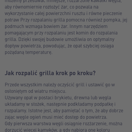
aby równomiernie rozłożyć żar, co pozwala na
wykorzystanie całej powierzchni rusztu i równe pieczenie
potraw Przy rozpalaniu grilla pomocna również pompka, jej
podmuch wzmaga bowiem żar. Innym narzędziem
pomagającym przy rozpalaniu jest komin do rozpalania
grilla. Dzięki swojej budowie umożliwia on optymalny
dopływ powietrza, powodując, że opał szybciej osiąga
pożądaną temperaturę.
Jak rozpalić grilla krok po kroku?
Przede wszystkim należy oczyścić grill i ustawić go w
osłoniętym od wiatru miejscu.
Używany opał w postaci brykietu, drewna lub węgla
układamy w stożek, następnie podkładamy podpałkę i
rozpalamy. Istotne jest, aby pamiętać o tym, że aby dobrze
zając węgle ogień musi mieć dostęp do powietrza.
Gdy pierwsza warstwa węgli osiągnie rozżarzenie, można
dorzucić więcej kamyków, a gdy nabiorą one koloru