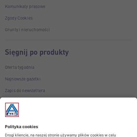
Komunikaty prasowe
Zgody Cookies
Grunty i nieruchomości
Sięgnij po produkty
Oferta tygodnia
Najnowsze gazetki
Zapis do newslettera
Poznaj marki własne ALDI
Śledź wydarzenia!