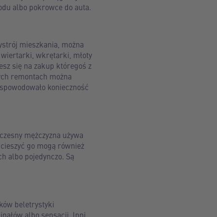
odu albo pokrowce do auta.
ystrój mieszkania, można
wiertarki, wkrętarki, młoty
esz się na zakup któregoś z
owych remontach można
 i spowodowało konieczność
ółczesny mężczyzna używa
ucieszyć go mogą również
ch albo pojedynczo. Są
ków beletrystyki
nałów albo sensacji. Inni