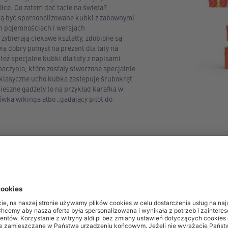
ółce. Co zatem dać tacie na święta?
 być spersonalizowane kubki z zabawnymi
h pojemnościach i wersjach
rzybierają ciekawe kształty, zdobione są
ą dobry pomysł na prezent dla taty na
 też specjalne kubki dla taty z napisami
 naczynia, które zostały stworzone specjalnie
 klasyczne ucho kubka zastępuje śrubokręt
ieszne gadżety to na przykład karafka w
ówka wikinga albo „gadający pilot do
cie humoru, a zabawny gadżet będzie tematem opowieści snuty
y praktyczne – coś, co mogą wykorzystać na co dzień, używać, p
ści. Co wtedy kupić tacie pod choinkę? Odpowiednim upominki
ia, książki, akcesoria sportowe czy wędkarskie.
kstremalne albo niezwykłe wyzwania, można więc zafundować im 