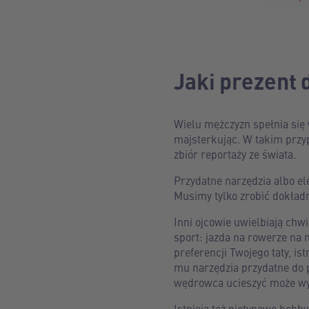
Jaki prezent 
Wielu mężczyzn spełnia się 
majsterkując. W takim przy
zbiór reportaży ze świata.
Przydatne narzędzia albo el
Musimy tylko zrobić dokładn
Inni ojcowie uwielbiają chwi
sport: jazda na rowerze na 
preferencji Twojego taty, i
mu narzędzia przydatne do p
wędrowca ucieszyć może wyg
Istnieją też nietypowe hob