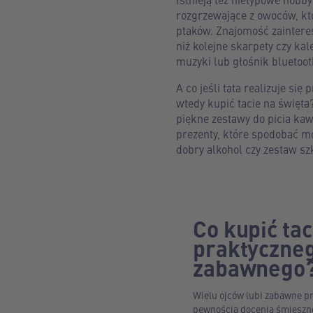
rozgrzewające z owoców, kt
ptaków. Znajomość zaintere
niż kolejne skarpety czy ka
muzyki lub głośnik bluetoot
A co jeśli tata realizuje si
wtedy kupić tacie na święt
piękne zestawy do picia ka
prezenty, które spodobać m
dobry alkohol czy zestaw sz
Co kupić tac
praktyczneg
zabawnego
Wielu ojców lubi zabawne p
pewnością docenią śmieszne 