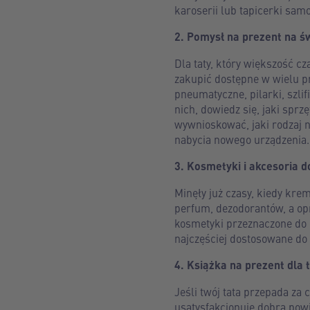
karoserii lub tapicerki sa
2. Pomysł na prezent na ś
Dla taty, który większość c
zakupić dostępne w wielu pr
pneumatyczne, pilarki, szlif
nich, dowiedz się, jaki sp
wywnioskować, jaki rodzaj n
nabycia nowego urządzenia.
3. Kosmetyki i akcesoria d
Minęły już czasy, kiedy kr
perfum, dezodorantów, a op
kosmetyki przeznaczone do k
najczęściej dostosowane do 
4. Książka na prezent dla 
Jeśli twój tata przepada za
usatysfakcjonuje dobra powi