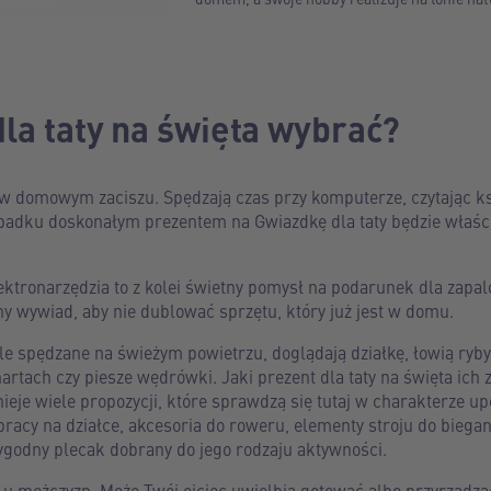
dla taty na święta wybrać?
w domowym zaciszu. Spędzają czas przy komputerze, czytając ksi
padku doskonałym prezentem na Gwiazdkę dla taty będzie właści
ektronarzędzia to z kolei świetny pomysł na podarunek dla zapa
y wywiad, aby nie dublować sprzętu, który już jest w domu.
le spędzane na świeżym powietrzu, doglądają działkę, łowią ryby 
nartach czy piesze wędrówki. Jaki prezent dla taty na święta ich
stnieje wiele propozycji, które sprawdzą się tutaj w charakterze
racy na działce, akcesoria do roweru, elementy stroju do biegan
odny plecak dobrany do jego rodzaju aktywności.
by u mężczyzn. Może Twój ojciec uwielbia gotować albo przyrząd