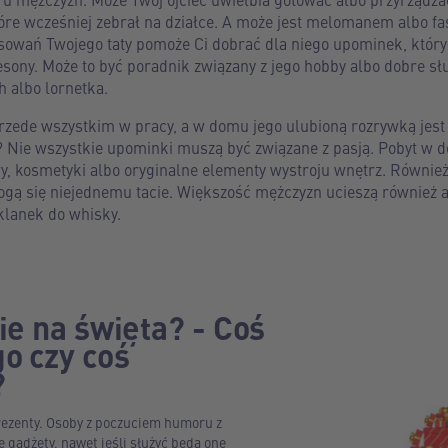
óre wcześniej zebrał na działce. A może jest melomanem albo 
sowań Twojego taty pomoże Ci dobrać dla niego upominek, który
lesony. Może to być poradnik związany z jego hobby albo dobre s
h albo lornetka.
ę przede wszystkim w pracy, a w domu jego ulubioną rozrywką jest
a? Nie wszystkie upominki muszą być związane z pasją. Pobyt w
wy, kosmetyki albo oryginalne elementy wystroju wnętrz. Równie
ogą się niejednemu tacie. Większość mężczyzn ucieszą również 
klanek do whisky.
ie na święta? - Coś
o czy coś
?
rezenty. Osoby z poczuciem humoru z
gadżety, nawet jeśli służyć będą one