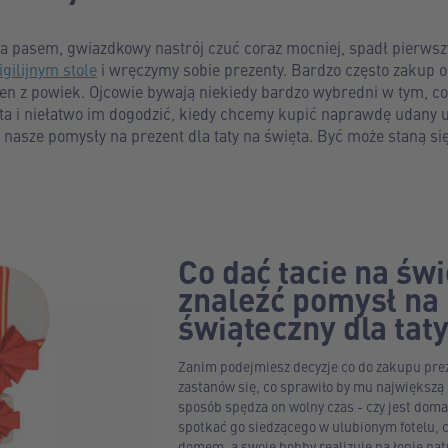
a pasem, gwiazdkowy nastrój czuć coraz mocniej, spadł pierwszy
igilijnym stole
i wręczymy sobie prezenty. Bardzo często zakup 
en z powiek. Ojcowie bywają niekiedy bardzo wybredni w tym, co
a i niełatwo im dogodzić, kiedy chcemy kupić naprawdę udany
j nasze pomysły na prezent dla taty na święta. Być może staną si
Co dać tacie na świ
znaleźć pomysł na
świąteczny dla tat
Zanim podejmiesz decyzje co do zakupu preze
zastanów się, co sprawiło by mu największą
sposób spędza on wolny czas - czy jest dom
spotkać go siedzącego w ulubionym fotelu, c
domem, a swoje hobby realizuje na łonie nat