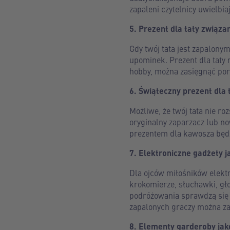
zapaleni czytelnicy uwielbia
5. Prezent dla taty związa
Gdy twój tata jest zapalon
upominek. Prezent dla taty n
hobby, można zasięgnąć pora
6. Świąteczny prezent dla 
Możliwe, że twój tata nie r
oryginalny zaparzacz lub n
prezentem dla kawosza będzi
7. Elektroniczne gadżety j
Dla ojców miłośników elekt
krokomierze, słuchawki, gło
podróżowania sprawdzą się a
zapalonych graczy można za
8. Elementy garderoby jako