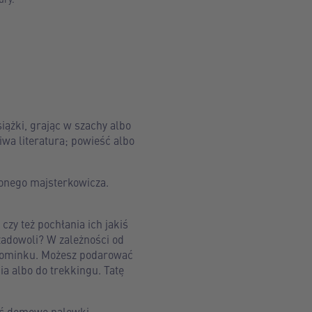
ążki, grając w szachy albo
wa literatura; powieść albo
lonego majsterkowicza.
czy też pochłania ich jakiś
 zadowoli? W zależności od
 upominku. Możesz podarować
ia albo do trekkingu. Tatę
zać domowe nalewki