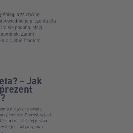
 śnieg, a za chwilę
odpowiedniego prezentu dla
 im się podoba. Mają
 upominek. Zanim
ę dla Ciebie źródłem
ęta? – Jak
 prezent
y?
ntu dla taty na święta,
 przyjemność. Pomyśl, w jaki
atorem i najczęściej można
zy też jest aktywny poza
ury.