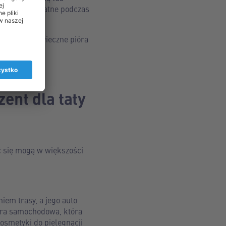
cesoria przydatne podczas
le, notesy, wieczne pióra
ent dla taty
ć się mogą w większości
niem trasy, a jego auto
era samochodowa, która
osmetyki do pielęgnacji