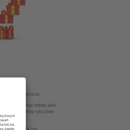
ch w męskim gronie.
raktykując swoje hobby albo
em będą prezenty rzeczowe
lot paralotnią lub