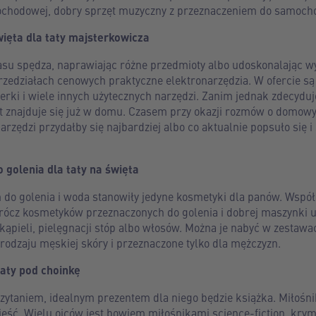
mochodowej, dobry sprzęt muzyczny z przeznaczeniem do samoch
więta dla taty majsterkowicza
zasu spędza, naprawiając różne przedmioty albo udoskonalając w
zedziałach cenowych praktyczne elektronarzędzia. W ofercie są 
ierki i wiele innych użytecznych narzędzi. Zanim jednak zdecyduj
rzęt znajduje się już w domu. Czasem przy okazji rozmów o dom
arzędzi przydałby się najbardziej albo co aktualnie popsuło się
o golenia dla taty na święta
em do golenia i woda stanowiły jedyne kosmetyki dla panów. Wsp
rócz kosmetyków przeznaczonych do golenia i dobrej maszynki 
ąpieli, pielęgnacji stóp albo włosów. Można je nabyć w zestawa
rodzaju męskiej skóry i przeznaczone tylko dla mężczyzn.
taty pod choinkę
 czytaniem, idealnym prezentem dla niego będzie książka. Miłośni
eść. Wielu ojców jest bowiem miłośnikami science-fiction, krymi