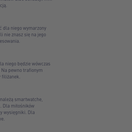
cją.
ać dla niego wymarzony
i nie znasz się na jego
resowania.
dla niego będzie wówczas
. Na pewno trafionym
filiżanek.
 należą smartwatche,
k. Dla miłośników
y wysięgniki. Dla
we.