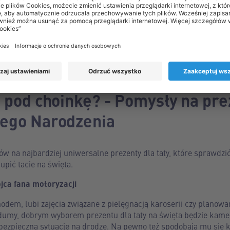
h podróżników sprawdzą się także aparaty fotograficzne czy ak
e się w codziennym życiu – kosmetyki, przybory do golenia portfe
 samochodu albo sprzęty do użytku domowego.
e pod choinkę? - Pomysły na prez
żego Narodzenia
w na najbardziej uniwersalne prezenty dla taty, które sprawdzi
upić tacie na święta.
ojca fana motoryzacji
hodem, lubi zajęcia związane z pielęgnacją karoserii czy planowa
 dumy, dobrym wyborem prezentu dla taty na święta będzie kam
bezpieczną sytuację na drodze. Na pewno też spodobają mu się k