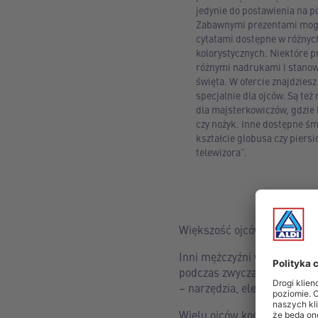
jedynie do postawienia na p
Zabawnymi prezentami mogą
cytatami dostępne w różnyc
kolorystycznych. Niektóre p
różnymi nadrukami i stanowi
święta. W ofercie znajdziesz
specjalnie dla ojców. Są też
dla majsterkowiczów, gdzie
czy nożyk. Inne dostępne śm
kształcie globusa czy piersi
telewizora”.
Większość ojców ceni poczu
Inni mężczyźni wolą prezent
podczas zwyczajnych czynno
– narzędzia, elementy ubran
Wielu ojców kocha sporty e