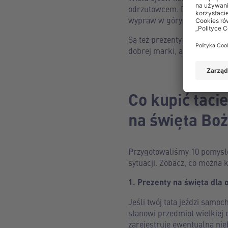
odrzutowcem. Dla zapalonyc
wypraw w góry.
Są też prezenty sprawdzając
dobrej marki, akcesoria do
Co kupić taci
na święta Bo
Przygotowaliśmy 10 pomysłó
sytuacji. Zobacz, co można k
1. Prezenty na święta dla 
Jeśli twój tata jeździ samoc
stanowi przedmiot wielkiej
zarejestruje ewentualną nie