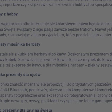
ją reportaże czy książki związane ze swoim hobby albo specjaliza
ny z hobby
ym wędkarzem albo interesuje się kolarstwem, łatwo będzie dobr
a Święta związany z jego pasją zawsze będzie trafiony. Nawet jeśl
dy, rozmawiając z jego przyjacielem, który podziela jego zainte
taty miłośnika herbaty
ozstaje się z kubkiem herbaty albo kawy. Doskonałym prezentem 
owy kubek. Sprawdzą się również kawiarka oraz młynek do kawy
e też ekspres do kawy, a dla miłośnika herbaty – piękny zestaw 
ako prezenty dla ojców
roniki znaleźć można wiele propozycji. Do przydatnych gadżetów
śniki Bluetooth, pendrive’y, akcesoria do komputerów i komóre
paraty fotograficzne oraz akcesoria do fotografowania, drony cz
kupić nowe gry, myszy, podkładki czy specjalne fotele gamingo
 prezenty dla taty na święta