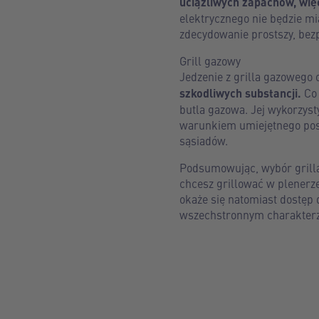
uciążliwych zapachów, wię
elektrycznego nie będzie mi
zdecydowanie prostszy, bezp
Grill gazowy
Jedzenie z grilla gazowego 
szkodliwych substancji.
Co 
butla gazowa. Jej wykorzyst
warunkiem umiejętnego posł
sąsiadów.
Podsumowując, wybór grilla 
chcesz grillować w plenerze
okaże się natomiast dostęp 
wszechstronnym charakterz