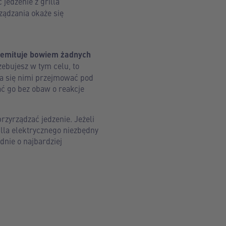
 jedzenie z grilla
ządzania okaże się
e emituje bowiem żadnych
zebujesz w tym celu, to
ba się nimi przejmować pod
ć go bez obaw o reakcje
zyrządzać jedzenie. Jeżeli
illa elektrycznego niezbędny
nie o najbardziej