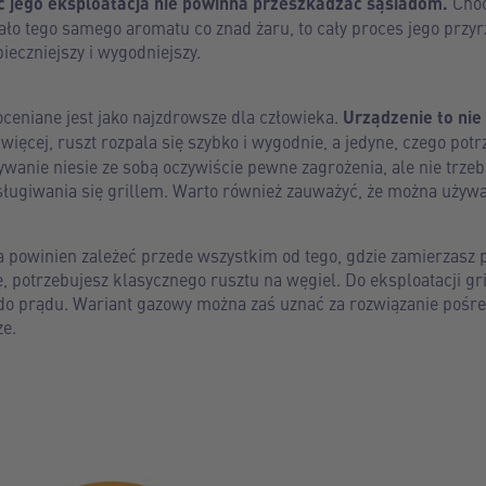
c jego eksploatacja nie powinna przeszkadzać sąsiadom.
Choć
ało tego samego aromatu co znad żaru, to cały proces jego przyr
ieczniejszy i wygodniejszy.
oceniane jest jako najzdrowsze dla człowieka.
Urządzenie to ni
więcej, ruszt rozpala się szybko i wygodnie, a jedyne, czego potr
ywanie niesie ze sobą oczywiście pewne zagrożenia, ale nie trze
ugiwania się grillem. Warto również zauważyć, że można używa
powinien zależeć przede wszystkim od tego, gdzie zamierzasz pr
, potrzebujesz klasycznego rusztu na węgiel. Do eksploatacji gr
do prądu. Wariant gazowy można zaś uznać za rozwiązanie pośred
e.