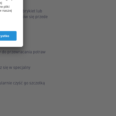
 wyłącznie w brykiet lub
rugich, zastanów się przede
w do przewracania potraw
 się w specjalny
larnie czyść go szczotką