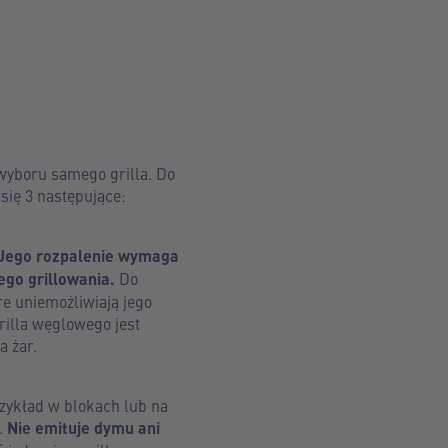
 wyboru samego grilla. Do
się 3 następujące:
Jego rozpalenie wymaga
ego grillowania.
Do
re uniemożliwiają jego
rilla węglowego jest
a żar.
zykład w blokach lub na
.
Nie emituje dymu ani