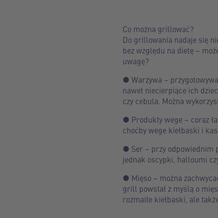
Co można grillować?
Do grillowania nadaje się ni
bez względu na dietę – może
uwagę?
● Warzywa – przygotowywane
nawet niecierpiące ich dziec
czy cebula. Można wykorzyst
● Produkty wege – coraz łat
choćby wege kiełbaski i kas
● Ser – przy odpowiednim po
jednak oscypki, halloumi c
● Mięso – można zachwycać 
grill powstał z myślą o mięs
rozmaite kiełbaski, ale tak