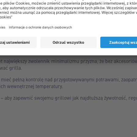
wania warto się zaopatrzyć?
yle różnych szkół. Jedni przed rozpoczęciem uczty zaopatrują się
 kolei kompletują cały arsenał gadżetów. Jeśli bliżej Ci do tych d
ich akcesoriów jak:
lne kratki pozwalają na wygodne grillowanie np. ryb.
zkowa, jeśli zamierzasz grillować kurczaka w całości.
et największy zwolennik minimalizmu przyzna, że bez akcesorió
wać grilla.
 mieć pełną kontrolę nad przygotowywanymi potrawami, zaopatrz
ich wewnętrznej temperatury.
– aby zapewnić swojemu grillowi jak najdłuższą żywotność, regu