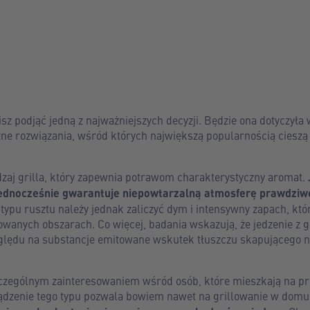
sz podjąć jedną z najważniejszych decyzji. Będzie ona dotyczyła
ne rozwiązania, wśród których największą popularnością cieszą 
dzaj grilla, który zapewnia potrawom charakterystyczny aromat.
e jednocześnie gwarantuje niepowtarzalną atmosferę prawdziw
ypu rusztu należy jednak zaliczyć dym i intensywny zapach, któ
wanych obszarach. Co więcej, badania wskazują, że jedzenie z g
zględu na substancje emitowane wskutek tłuszczu skapującego n
szczególnym zainteresowaniem wśród osób, które mieszkają na pr
ądzenie tego typu pozwala bowiem nawet na grillowanie w domu