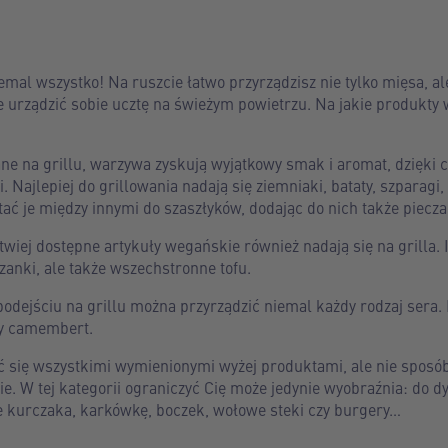
emal wszystko! Na ruszcie łatwo przyrządzisz nie tylko mięsa, al
 urządzić sobie ucztę na świeżym powietrzu. Na jakie produkty
 na grillu, warzywa zyskują wyjątkowy smak i aromat, dzięki c
i. Najlepiej do grillowania nadają się ziemniaki, bataty, szparagi
ać je między innymi do szaszłyków, dodając do nich także pieczar
wiej dostępne artykuły wegańskie również nadają się na grilla.
zanki, ale także wszechstronne tofu.
dejściu na grillu można przyrządzić niemal każdy rodzaj sera. N
zy camembert.
się wszystkimi wymienionymi wyżej produktami, ale nie sposób 
ie. W tej kategorii ograniczyć Cię może jedynie wyobraźnia: do dy
że kurczaka, karkówkę, boczek, wołowe steki czy burgery…