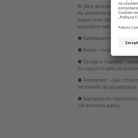
W jakie akcesoria do grillo
Ilu amatorów grillowania, t
węgiel oraz rozpałkę, inni z
wszystkim nad zakupem tak
● Dodatkowe ruszty – specja
● Rożen – to pozycja obowią
● Szczypce i łopatka – naw
na ruszcie trudno zorganizo
● Termometr – jeśli chcesz
termometr do sprawdzania 
● Narzędzia do czyszczenia 
lub drucianą gąbką.