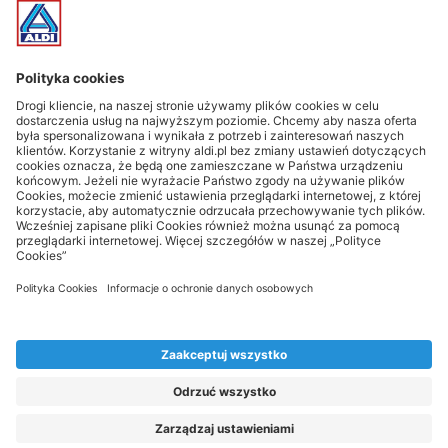
Śledź wydarzenia!
Informacje z gwiazdką oraz Ważne informacje prawne
Znak AI* oznacza, że grafiki były przygotowane przy wsparciu
AI
* Artykuły dostępne są tylko w ograniczonej ilości. W związku z
tym mogą one być dostępne w ograniczonym zakresie/czasie lub
zostać wyprzedane.
** Podane ceny są cenami regularnymi, cena produktu może ulec
zmianie w zależności od obowiązującego tygodnia akcyjnego.
Prosimy o śledzenie zakładek oferty.