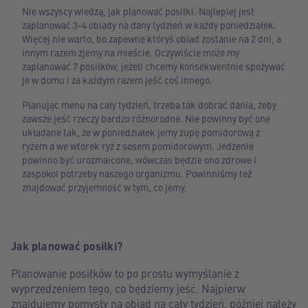
Nie wszyscy wiedzą, jak planować posiłki. Najlepiej jest
zaplanować 3-4 obiady na dany tydzień w każdy poniedziałek.
Więcej nie warto, bo zapewne któryś obiad zostanie na 2 dni, a
innym razem zjemy na mieście. Oczywiście może my
zaplanować 7 posiłków, jeżeli chcemy konsekwentnie spożywać
je w domu i za każdym razem jeść coś innego.
Planując menu na cały tydzień, trzeba tak dobrać dania, żeby
zawsze jeść rzeczy bardzo różnorodne. Nie powinny być one
układane tak, że w poniedziałek jemy zupę pomidorową z
ryżem a we wtorek ryż z sosem pomidorowym. Jedzenie
powinno być urozmaicone, wówczas będzie ono zdrowe i
zaspokoi potrzeby naszego organizmu. Powinniśmy też
znajdować przyjemność w tym, co jemy.
Jak planować posiłki?
Planowanie posiłków to po prostu wymyślanie z
wyprzedzeniem tego, co będziemy jeść. Najpierw
znajdujemy pomysły na obiad na cały tydzień, później należy