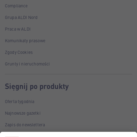
Compliance
Grupa ALDI Nord
Praca w ALDI
Komunikaty prasowe
Zgody Cookies
Grunty i nieruchomości
Sięgnij po produkty
Oferta tygodnia
Najnowsze gazetki
Zapis do newslettera
Poznaj marki własne ALDI