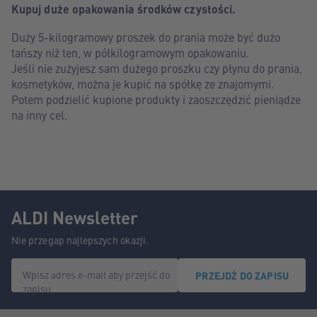
Kupuj duże opakowania środków czystości.
Duży 5-kilogramowy proszek do prania może być dużo
tańszy niż ten, w półkilogramowym opakowaniu.
Jeśli nie zużyjesz sam dużego proszku czy płynu do prania,
kosmetyków, można je kupić na spółkę ze znajomymi.
Potem podzielić kupione produkty i zaoszczędzić pieniądze
na inny cel.
ALDI Newsletter
Nie przegap najlepszych okazji.
Wpisz adres e-mail aby przejść do
PRZEJDŹ DO ZAPISU
zapisu.